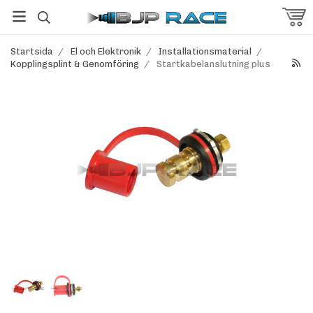
Startsida
/
El och Elektronik
/
Installationsmaterial
/
Kopplingsplint & Genomföring
/
Startkabelanslutning plus