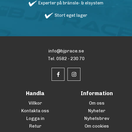
Experter på bränsle- & elsystem
Stort eget lager
info@bjprace.se
Tel. 0582 - 230 70
Handla
Information
Villkor
Om oss
Kontakta oss
Nyheter
Logga in
Nyhetsbrev
Retur
Om cookies