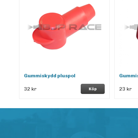
Gummiskydd pluspol
Gummis
32 kr
23 kr
Köp