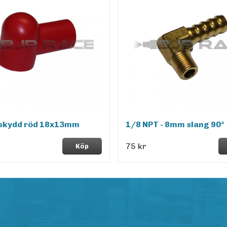
kydd röd 18x13mm
1/8 NPT - 8mm slang 90°
75 kr
Köp