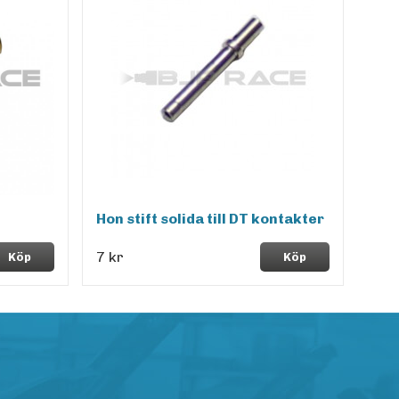
Hon stift solida till DT kontakter
7 kr
Köp
Köp