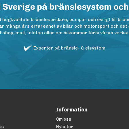
i Sverige på bränslesystem och
ögkvalitets bränslespridare, pumpar och övrigt till bräns
r många års erfarenhet av bilar och motorsport och det är n
op, mail, telefon eller om ni kommer förbi våran verkstad
Experter på bränsle- & elsystem
Information
Om oss
ss
Nyheter