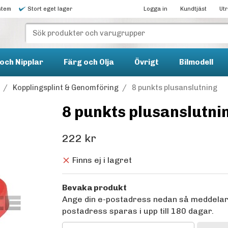
stem
Stort eget lager
Logga in
Kundtjäst
Ut
och Nipplar
Färg och Olja
Övrigt
Bilmodell
/
Kopplingsplint & Genomföring
/
8 punkts plusanslutning
8 punkts plusanslutni
222 kr
Finns ej i lagret
Bevaka produkt
Ange din e-postadress nedan så meddelar vi
postadress sparas i upp till 180 dagar.