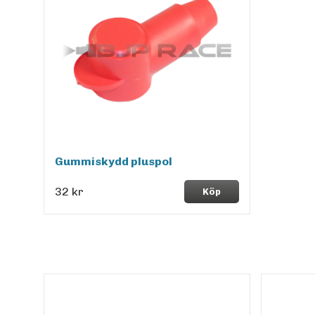
Gummiskydd pluspol
32 kr
Köp