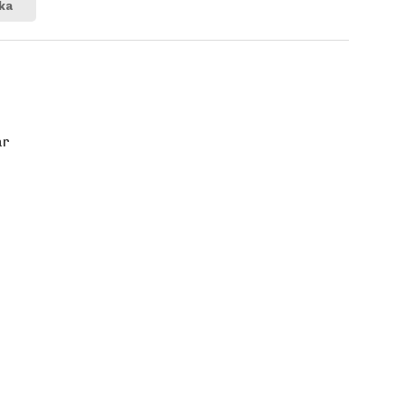
ka
år