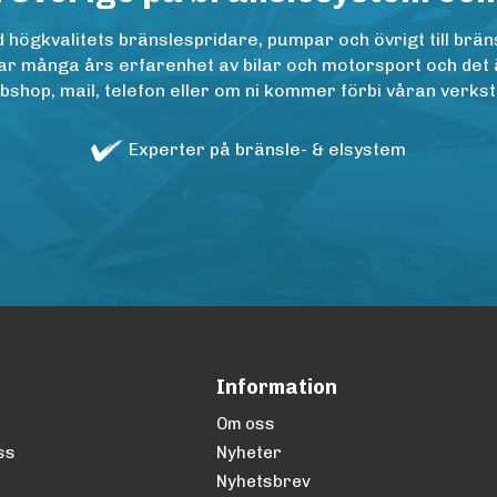
ögkvalitets bränslespridare, pumpar och övrigt till bräns
r många års erfarenhet av bilar och motorsport och det är n
op, mail, telefon eller om ni kommer förbi våran verkstad
Experter på bränsle- & elsystem
Information
Om oss
ss
Nyheter
Nyhetsbrev