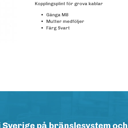
Kopplingsplint för grova kablar
Gänga M8
Mutter medföljer
Färg Svart
i Sverige på bränslesystem och