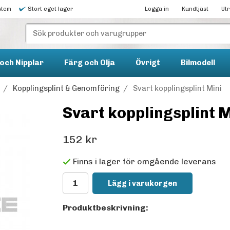
stem
Stort eget lager
Logga in
Kundtjäst
Ut
och Nipplar
Färg och Olja
Övrigt
Bilmodell
/
Kopplingsplint & Genomföring
/
Svart kopplingsplint Mini
Svart kopplingsplint M
152 kr
Finns i lager för omgående leverans
Lägg i varukorgen
Produktbeskrivning: