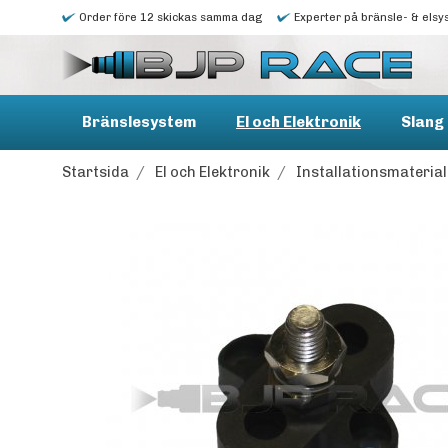
Order före 12 skickas samma dag
Experter på bränsle- & elsy
Bränslesystem
El och Elektronik
Slang 
Startsida
/
El och Elektronik
/
Installationsmaterial