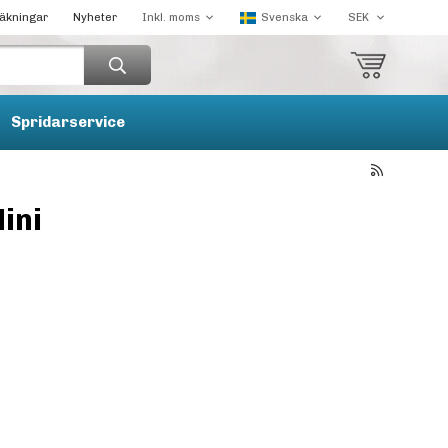
räkningar
Nyheter
Spridarservice
ini