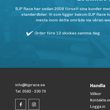
BJP Race har sedan 2008 försett sina kunder med h
standardbilar. Vi som ligger bakom BJP Race ha
mesta inom detta område via våran websh
Order före 12 skickas samma dag
info@bjprace.se
Handla
Tel. 0582 - 230 70
Villkor
Kontakta o
Logga in