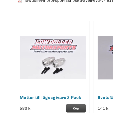
lowdollermotorsportsshocktravelrev2-74918
Mutter till lägesgivare 2-Pack
Svetsfä
580 kr
141 kr
Köp