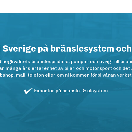
i Sverige på bränslesystem och
ögkvalitets bränslespridare, pumpar och övrigt till bräns
r många års erfarenhet av bilar och motorsport och det är n
op, mail, telefon eller om ni kommer förbi våran verkstad
Experter på bränsle- & elsystem