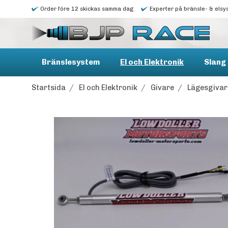
Order före 12 skickas samma dag
Experter på bränsle- & elsy
Bränslesystem
El och Elektronik
Slang 
Startsida
/
El och Elektronik
/
Givare
/
Lägesgivar