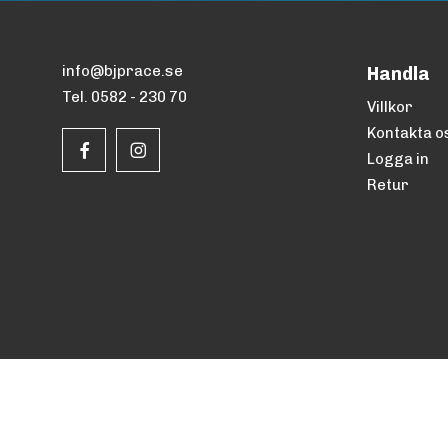
info@bjprace.se
Handla
Tel. 0582 - 230 70
Villkor
Kontakta o
Logga in
Retur