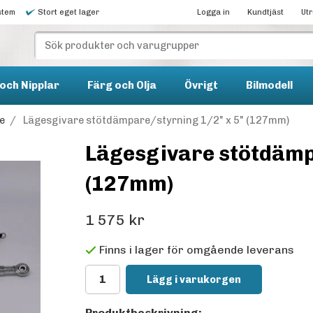
stem
Stort eget lager
Logga in
Kundtjäst
Ut
och Nipplar
Färg och Olja
Övrigt
Bilmodell
e
/
Lägesgivare stötdämpare/styrning 1/2" x 5" (127mm)
Lägesgivare stötdämp
(127mm)
1 575 kr
Finns i lager för omgående leverans
Lägg i varukorgen
Produktbeskrivning: