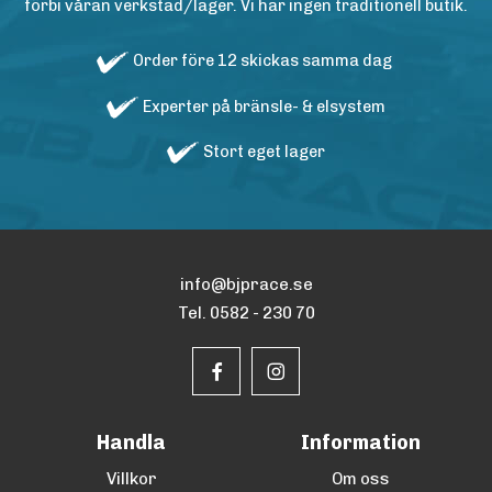
förbi våran verkstad/lager. Vi har ingen traditionell butik.
Order före 12 skickas samma dag
Experter på bränsle- & elsystem
Stort eget lager
info@bjprace.se
Tel. 0582 - 230 70
Handla
Information
Villkor
Om oss