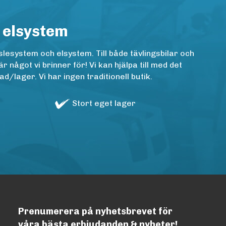
 elsystem
lesystem och elsystem. Till både tävlingsbilar och
ågot vi brinner för! Vi kan hjälpa till med det
/lager. Vi har ingen traditionell butik.
Stort eget lager
Prenumerera på nyhetsbrevet för
våra bästa erbjudanden & nyheter!