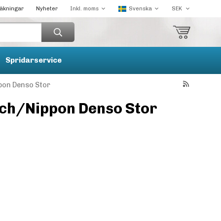
räkningar
Nyheter
Spridarservice
pon Denso Stor
sch/Nippon Denso Stor