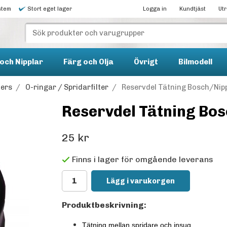
stem
Stort eget lager
Logga in
Kundtjäst
Ut
och Nipplar
Färg och Olja
Övrigt
Bilmodell
ters
/
O-ringar / Spridarfilter
/
Reservdel Tätning Bosch/Nip
Reservdel Tätning Bo
25 kr
Finns i lager för omgående leverans
Lägg i varukorgen
Produktbeskrivning:
Tätning mellan spridare och insug