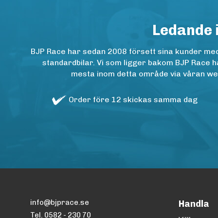
Ledande 
BJP Race har sedan 2008 försett sina kunder med h
standardbilar. Vi som ligger bakom BJP Race ha
mesta inom detta område via våran websh
Order före 12 skickas samma dag
info@bjprace.se
Handla
Tel. 0582 - 230 70