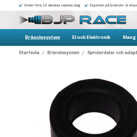
Order före 12 skickas samma dag
Experter på bränsle- & elsy
Bränslesystem
El och Elektronik
Slang 
Startsida
/
Bränslesystem
/
Spridardelar och adap