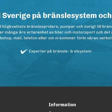
i Sverige på bränslesystem och
ögkvalitets bränslespridare, pumpar och övrigt till bräns
r många års erfarenhet av bilar och motorsport och det är n
op, mail, telefon eller om ni kommer förbi våran verkstad
Experter på bränsle- & elsystem
Information