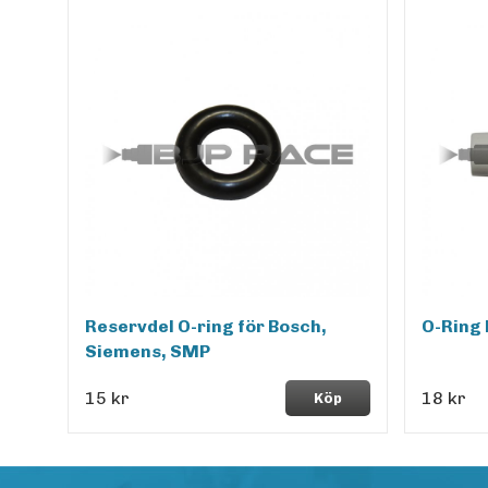
Reservdel O-ring för Bosch,
O-Ring 
Siemens, SMP
15 kr
18 kr
Köp