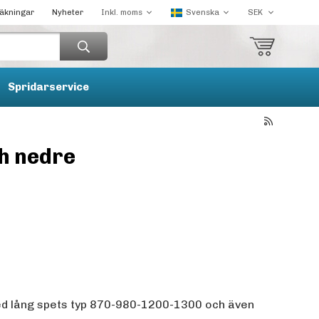
räkningar
Nyheter
Spridarservice
h nedre
d lång spets typ 870-980-1200-1300 och även