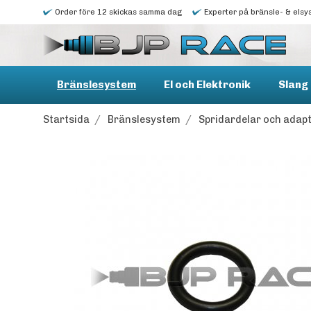
Order före 12 skickas samma dag
Experter på bränsle- & elsy
Bränslesystem
El och Elektronik
Slang 
Startsida
/
Bränslesystem
/
Spridardelar och adap