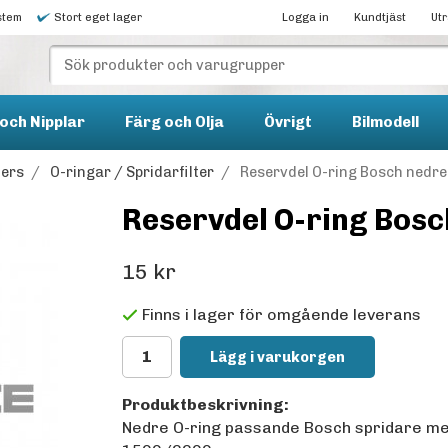
stem
Stort eget lager
Logga in
Kundtjäst
Ut
och Nipplar
Färg och Olja
Övrigt
Bilmodell
ters
/
O-ringar / Spridarfilter
/
Reservdel O-ring Bosch nedre
Reservdel O-ring Bosc
15 kr
Finns i lager för omgående leverans
Lägg i varukorgen
Produktbeskrivning:
Nedre O-ring passande Bosch spridare me