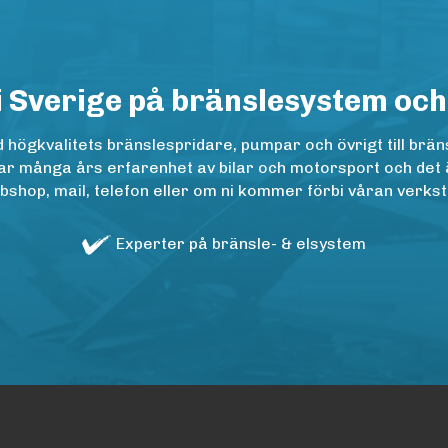
i Sverige på bränslesystem och
ögkvalitets bränslespridare, pumpar och övrigt till bräns
r många års erfarenhet av bilar och motorsport och det är n
op, mail, telefon eller om ni kommer förbi våran verkstad
Experter på bränsle- & elsystem