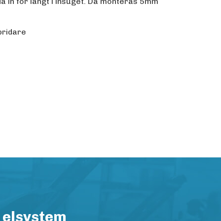
da in för långt i insuget. Då monteras 5mm
pridare
 elsystem