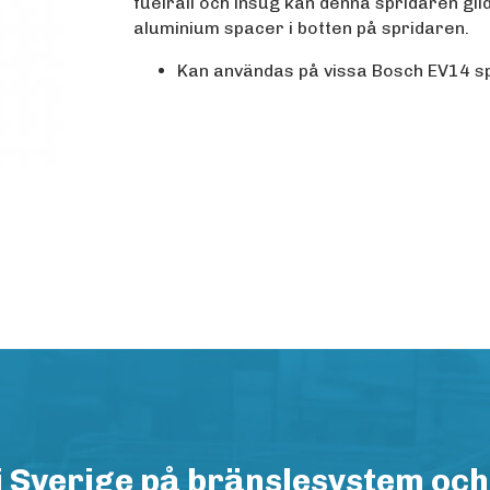
fuelrail och insug kan denna spridaren gli
aluminium spacer i botten på spridaren.
Kan användas på vissa Bosch EV14 s
i Sverige på bränslesystem och