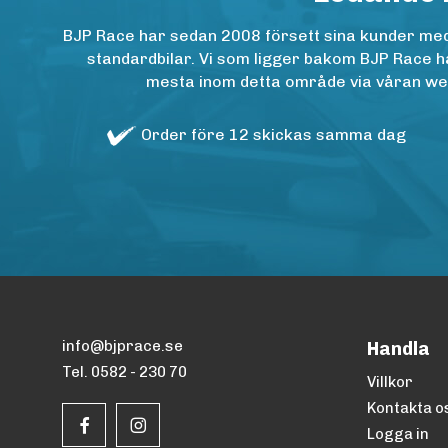
BJP Race har sedan 2008 försett sina kunder med h
standardbilar. Vi som ligger bakom BJP Race ha
mesta inom detta område via våran websh
Order före 12 skickas samma dag
info@bjprace.se
Handla
Tel. 0582 - 230 70
Villkor
Kontakta o
Logga in