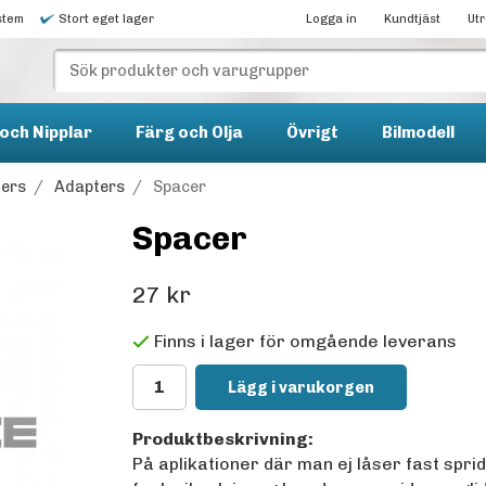
stem
Stort eget lager
Logga in
Kundtjäst
Ut
och Nipplar
Färg och Olja
Övrigt
Bilmodell
ters
/
Adapters
/
Spacer
Spacer
27 kr
Finns i lager för omgående leverans
Lägg i varukorgen
Produktbeskrivning:
På aplikationer där man ej låser fast spri