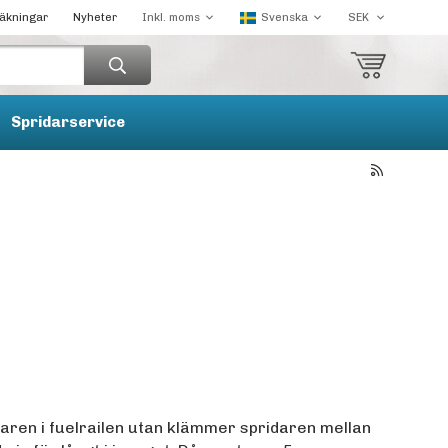
räkningar
Nyheter
Spridarservice
daren i fuelrailen utan klämmer spridaren mellan