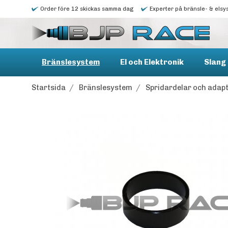
Order före 12 skickas samma dag
Experter på bränsle- & elsy
Bränslesystem
El och Elektronik
Slang 
Startsida
/
Bränslesystem
/
Spridardelar och adap