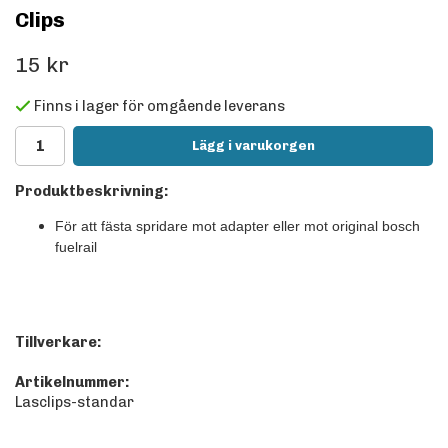
Clips
15 kr
Finns i lager för omgående leverans
Lägg i varukorgen
Produktbeskrivning:
För att fästa spridare mot adapter eller mot original bosch
fuelrail
Tillverkare:
Artikelnummer:
Lasclips-standar