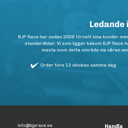
Ledande 
BJP Race har sedan 2008 försett sina kunder med h
standardbilar. Vi som ligger bakom BJP Race ha
mesta inom detta område via våran websh
Order före 12 skickas samma dag
info@bjprace.se
Handla