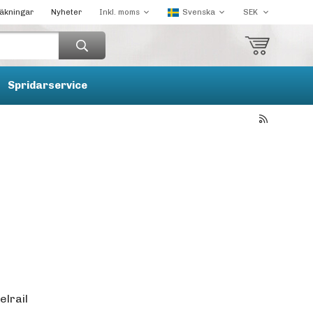
räkningar
Nyheter
Spridarservice
elrail