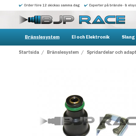
Order före 12 skickas samma dag
Experter på bränsle- & elsy
Bränslesystem
El och Elektronik
Slang 
Startsida
/
Bränslesystem
/
Spridardelar och adap