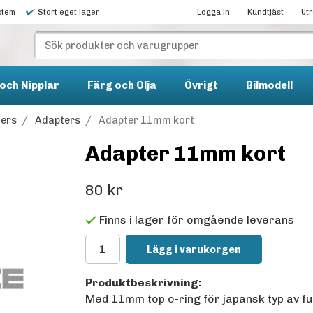
stem
Stort eget lager
Logga in
Kundtjäst
Ut
och Nipplar
Färg och Olja
Övrigt
Bilmodell
ters
/
Adapters
/
Adapter 11mm kort
Adapter 11mm kort
80 kr
Finns i lager för omgående leverans
Lägg i varukorgen
Produktbeskrivning:
Med 11mm top o-ring för japansk typ av fu