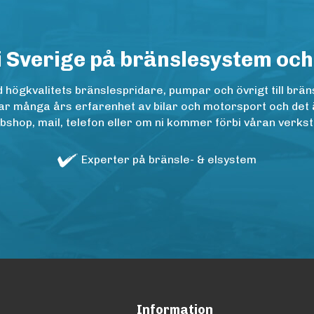
i Sverige på bränslesystem och
ögkvalitets bränslespridare, pumpar och övrigt till bräns
r många års erfarenhet av bilar och motorsport och det är n
op, mail, telefon eller om ni kommer förbi våran verkstad
Experter på bränsle- & elsystem
Information