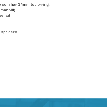
re som har 14mm top o-ring.
man vill).
oxerad
 spridare