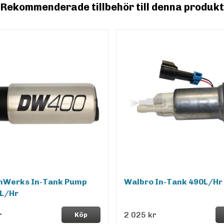
Rekommenderade tillbehör till denna produkt
hWerks In-Tank Pump
Walbro In-Tank 490L/Hr
L/Hr
r
2 025 kr
Köp