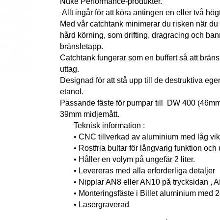
Nuke Performance-produkter.
Allt ingår för att köra antingen en eller två h
Med vår catchtank minimerar du risken när du k
hård körning, som drifting, dragracing och banr
bränsletapp.
Catchtank
fungerar som en buffert så att brän
uttag.
Designad för att stå upp till de destruktiva e
etanol.
Passande fäste för pumpar till DW 400 (46m
39mm midjemått.
Teknisk information :
• CNC tillverkad av aluminium med låg vikt 
• Rostfria bultar för långvarig funktion och
• Håller en volym på ungefär 2 liter.
• Levereras med alla erforderliga detaljer
• Nipplar AN8 eller AN10 på trycksidan , AN
• Monteringsfäste i Billet aluminium med 24 
• Lasergraverad