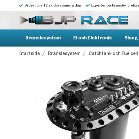
Order före 12 skickas samma dag
Experter på bränsle- & elsy
Bränslesystem
El och Elektronik
Slang 
Startsida
/
Bränslesystem
/
Catchtank och Fuelcell