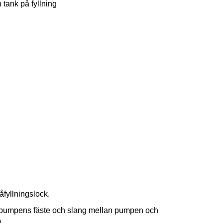
h tank på fyllning
åfyllningslock.
uppumpens fäste och slang mellan pumpen och
p.