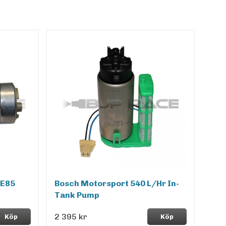
 E85
Bosch Motorsport 540 L/Hr In-
Tank Pump
2 395 kr
Köp
Köp