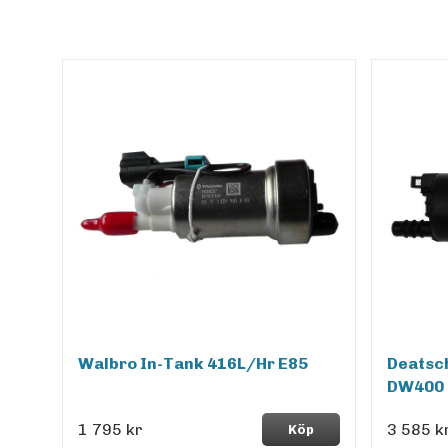
Walbro In-Tank 416L/Hr E85
Deatsc
DW400 
1 795 kr
3 585 k
Köp