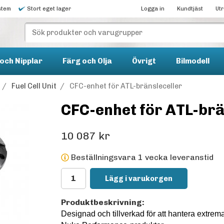
stem
Stort eget lager
Logga in
Kundtjäst
Ut
och Nipplar
Färg och Olja
Övrigt
Bilmodell
/
Fuel Cell Unit
/
CFC-enhet för ATL-bränsleceller
CFC-enhet för ATL-brä
10 087 kr
Beställningsvara 1 vecka leveranstid
Lägg i varukorgen
Produktbeskrivning:
Designad och tillverkad för att hantera extr