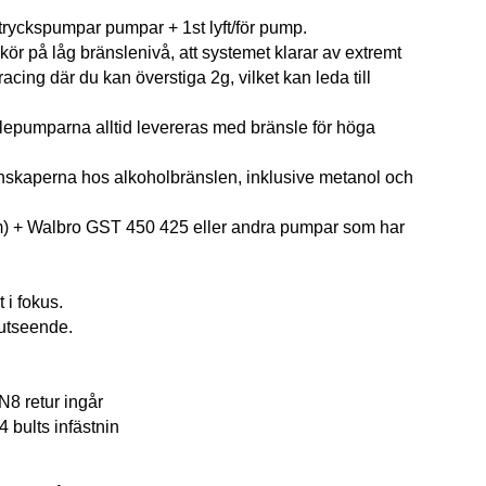
ögtryckspumpar pumpar + 1st lyft/för pump.
ör på låg bränslenivå, att systemet klarar av extremt
acing där du kan överstiga 2g, vilket kan leda till
slepumparna alltid levereras med bränsle för höga
genskaperna hos alkoholbränslen, inklusive metanol och
m) + Walbro GST 450 425 eller andra pumpar som har
i fokus.
 utseende.
8 retur ingår
bults infästnin