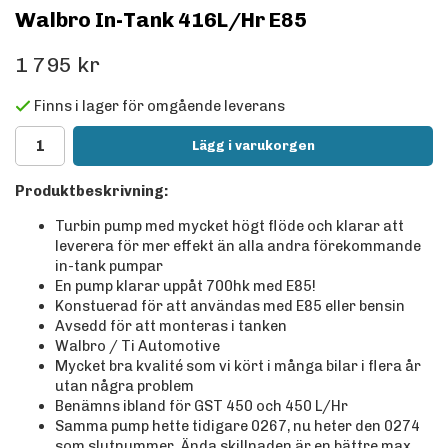
Walbro In-Tank 416L/Hr E85
1 795 kr
Finns i lager för omgående leverans
Lägg i varukorgen
Produktbeskrivning:
Turbin pump med mycket högt flöde och klarar att
leverera för mer effekt än alla andra förekommande
in-tank pumpar
En pump klarar uppåt 700hk med E85!
Konstuerad för att användas med E85 eller bensin
Avsedd för att monteras i tanken
Walbro / Ti Automotive
Mycket bra kvalité som vi kört i många bilar i flera år
utan några problem
Benämns ibland för GST 450 och 450 L/Hr
Samma pump hette tidigare 0267, nu heter den 0274
som slutnummer. Ända skillnaden är en bättre max