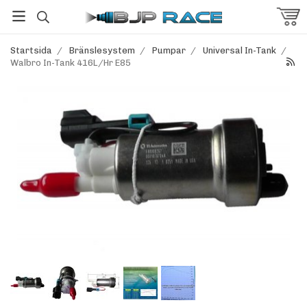
Startsida
/
Bränslesystem
/
Pumpar
/
Universal In-Tank
/
Walbro In-Tank 416L/Hr E85