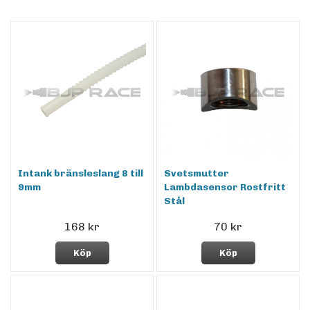
Intank bränsleslang 8 till
Svetsmutter
9mm
Lambdasensor Rostfritt
Stål
168 kr
70 kr
Köp
Köp