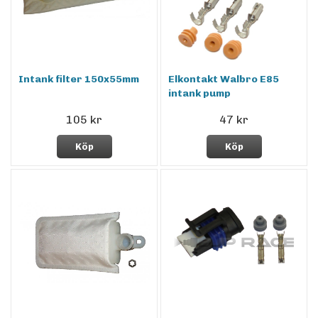
Intank filter 150x55mm
Elkontakt Walbro E85
intank pump
105 kr
47 kr
Köp
Köp