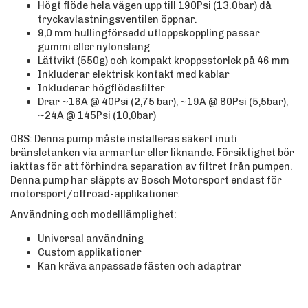
Högt flöde hela vägen upp till 190Psi (13.0bar) då
tryckavlastningsventilen öppnar.
9,0 mm hullingförsedd utloppskoppling passar
gummi eller nylonslang
Lättvikt (550g) och kompakt kroppsstorlek på 46 mm
Inkluderar elektrisk kontakt med kablar
Inkluderar högflödesfilter
Drar ~16A @ 40Psi (2,75 bar), ~19A @ 80Psi (5,5bar),
~24A @ 145Psi (10,0bar)
OBS: Denna pump måste installeras säkert inuti
bränsletanken via armartur eller liknande. Försiktighet bör
iakttas för att förhindra separation av filtret från pumpen.
Denna pump har släppts av Bosch Motorsport endast för
motorsport/offroad-applikationer.
Användning och modelllämplighet:
Universal användning
Custom applikationer
Kan kräva anpassade fästen och adaptrar