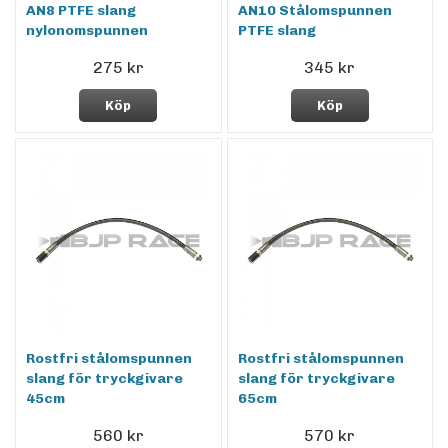
AN8 PTFE slang
AN10 Stålomspunnen
nylonomspunnen
PTFE slang
275 kr
345 kr
Köp
Köp
Rostfri stålomspunnen
Rostfri stålomspunnen
slang för tryckgivare
slang för tryckgivare
45cm
65cm
560 kr
570 kr