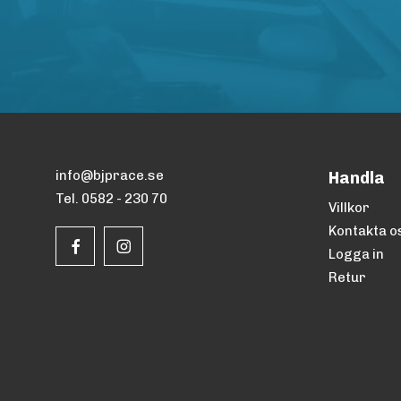
info@bjprace.se
Handla
Tel. 0582 - 230 70
Villkor
Kontakta o
Logga in
Retur