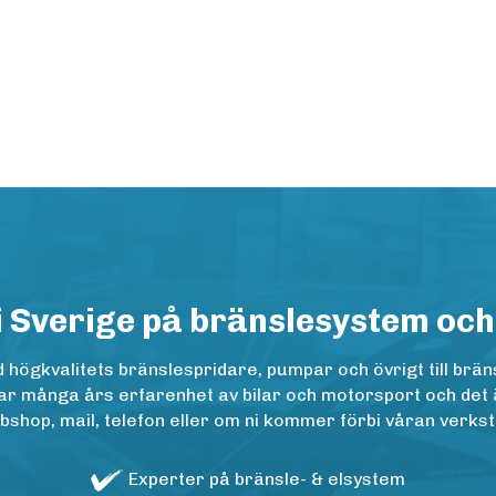
i Sverige på bränslesystem och
ögkvalitets bränslespridare, pumpar och övrigt till bräns
r många års erfarenhet av bilar och motorsport och det är n
op, mail, telefon eller om ni kommer förbi våran verkstad
Experter på bränsle- & elsystem