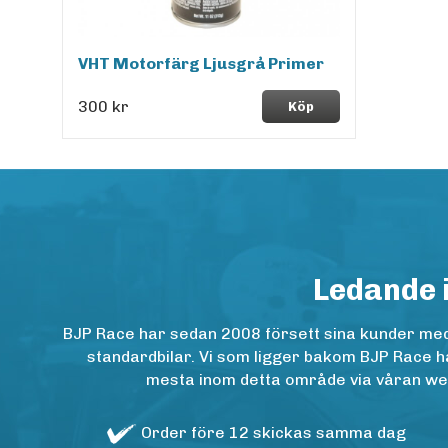
VHT Motorfärg Ljusgrå Primer
300 kr
Köp
Ledande 
BJP Race har sedan 2008 försett sina kunder med h
standardbilar. Vi som ligger bakom BJP Race ha
mesta inom detta område via våran websh
Order före 12 skickas samma dag