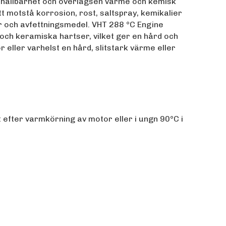
t hållbarhet och överlägsen värme och kemisk
tt motstå korrosion, rost, saltspray, kemikalier
r och avfettningsmedel. VHT 288 °C Engine
och keramiska hartser, vilket ger en hård och
r eller varhelst en hård, slitstark värme eller
efter varmkörning av motor eller i ungn 90°C i