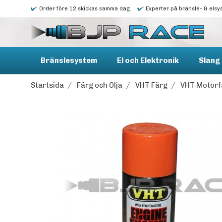
Order före 12 skickas samma dag
Experter på bränsle- & elsy
Bränslesystem
El och Elektronik
Slang 
Startsida
/
Färg och Olja
/
VHT Färg
/
VHT Motorf