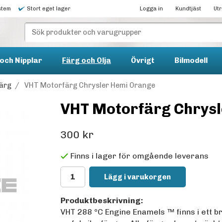
stem
Stort eget lager
Logga in
Kundtjäst
Ut
och Nipplar
Färg och Olja
Övrigt
Bilmodell
ärg
/
VHT Motorfärg Chrysler Hemi Orange
VHT Motorfärg Chrysl
300 kr
Finns i lager för omgående leverans
Lägg i varukorgen
Produktbeskrivning:
VHT 288 °C Engine Enamels ™ finns i ett b