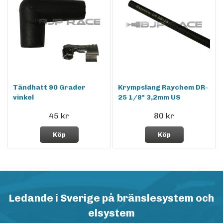
Tändhatt 90 Grader
Krympslang Raychem DR-
vinkel
25 1/8" 3,2mm US
45 kr
80 kr
Köp
Köp
Ledande i Sverige på bränslesystem och
elsystem