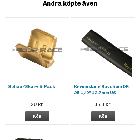
Andra köpte även
Splice/Skarv 5-Pack
Krympslang Raychem DR-
25 1/2" 12,7mm US
20 kr
170 kr
Köp
Köp