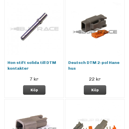
Hon stift solida till DTM
Deutsch DTM 2-pol Hane
kontakter
hus
7 kr
22 kr
Köp
Köp