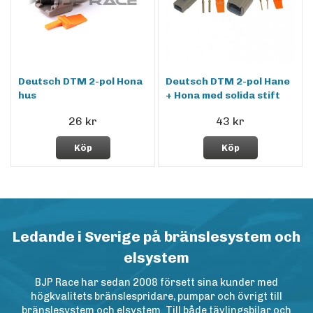
Deutsch DTM 2-pol Hona
Deutsch DTM 2-pol Hane
hus
+ Hona med solida stift
26 kr
43 kr
Köp
Köp
Ledande i Sverige på bränslesystem och
elsystem
BJP Race har sedan 2008 försett sina kunder med
högkvalitets bränslespridare, pumpar och övrigt till
bränslesystem och elsystem. Till både tävlingsbilar och