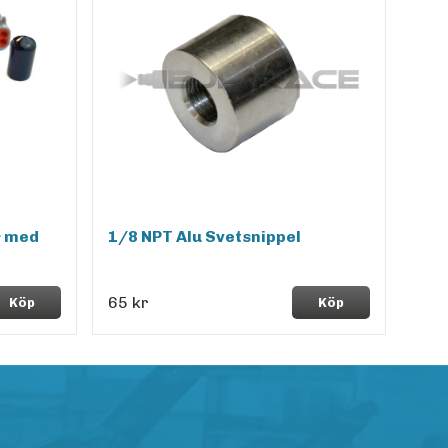
r med
1/8 NPT Alu Svetsnippel
65 kr
Köp
Köp