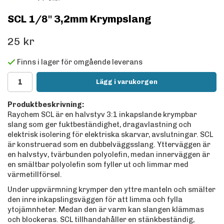
SCL 1/8" 3,2mm Krympslang
25 kr
Finns i lager för omgående leverans
Lägg i varukorgen
Produktbeskrivning:
Raychem SCL är en halvstyv 3:1 inkapslande krympbar
slang som ger fuktbeständighet, dragavlastning och
elektrisk isolering för elektriska skarvar, avslutningar. SCL
är konstruerad som en dubbelväggsslang. Ytterväggen är
en halvstyv, tvärbunden polyolefin, medan innerväggen är
en smältbar polyolefin som fyller ut och limmar med
värmetillförsel.
Under uppvärmning krymper den yttre manteln och smälter
den inre inkapslingsväggen för att limma och fylla
ytojämnheter. Medan den är varm kan slangen klämmas
och blockeras. SCL tillhandahåller en stänkbeständig,