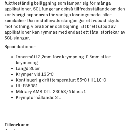
fuktbeständig beläggning som lämpar sig för många
applikationer. SCL fungerar också tillfredsställande om den
kortvarigt exponeras för vanliga lösningsmedel eller
kemikalier. Den installerade slangen ger ett robust skydd
mot nötning, vibrationer och böjning. Ett brett utbud av
applikationer kan rymmas med endast ett fåtal storlekar av
SCL-slangar.
Specifikationer
Innermått 3,2mm före krympning. 0,6mm efter
krympning
Längd 30cm
Krymper vid 135ºC
Kontinuerlig drifttemperatur: 55ºC till 110ºC
UL: E85381
Military AMS-DTL-23053/4 klass 1
Krympförhållande: 3:1
Tillverkare: