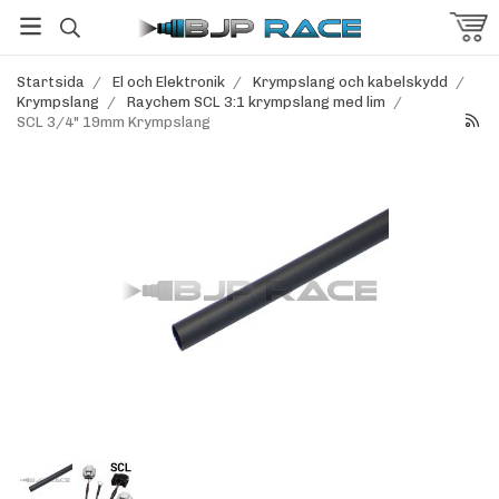
Startsida
/
El och Elektronik
/
Krympslang och kabelskydd
/
Krympslang
/
Raychem SCL 3:1 krympslang med lim
/
SCL 3/4" 19mm Krympslang