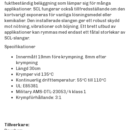
fuktbeständig beläggning som lämpar sig för många
applikationer. SCL fungerar också tillfredsställande om den
kortvarigt exponeras för vanliga lösningsmedel eller
kemikalier. Den installerade slangen ger ett robust skydd
mot nötning, vibrationer och böjning. Ett brett utbud av
applikationer kan rymmas med endast ett fåtal storlekar av
SCL-slangar.
Specifikationer
Innermått 19mm före krympning. 8mm efter
krympning
Längd 30cm
Krymper vid 135ºC
Kontinuerlig drifttemperatur: 55ºC till 110ºC
UL: E85381
Military AMS-DTL-23053/4 klass 1
Krympförhållande: 3:1
Tillverkare: