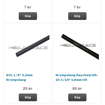
7 kr
7 kr
Köp
Köp
SCL 1/8" 3,2mm
Krympslang Raychem DR-
Krympslang
25 3/16" 4,8mm US
25 kr
85 kr
Köp
Köp