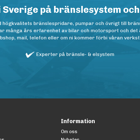
i Sverige på bränslesystem och
ögkvalitets bränslespridare, pumpar och övrigt till bräns
r många års erfarenhet av bilar och motorsport och det är n
op, mail, telefon eller om ni kommer förbi våran verkstad
Experter på bränsle- & elsystem
Information
Om oss
ss
Nyheter