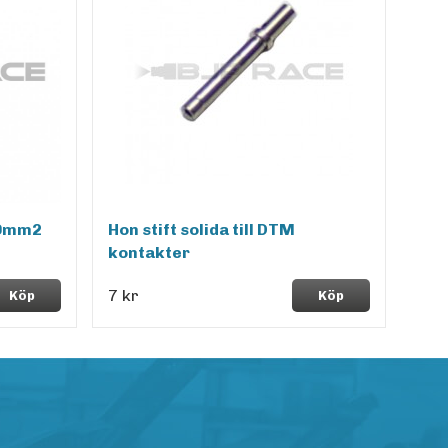
10mm2
Hon stift solida till DTM
kontakter
7 kr
Köp
Köp