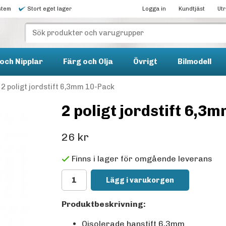
stem
Stort eget lager
Logga in
Kundtjäst
Ut
och Nipplar
Färg och Olja
Övrigt
Bilmodell
2 poligt jordstift 6,3mm 10-Pack
2 poligt jordstift 6,3
26 kr
Finns i lager för omgående leverans
Lägg i varukorgen
Produktbeskrivning:
Oisolerade hanstift 6,3mm