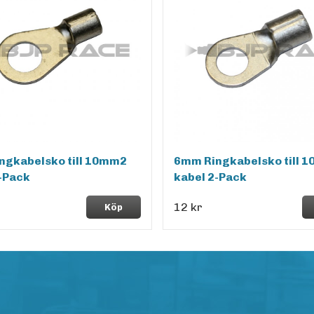
ngkabelsko till 10mm2
6mm Ringkabelsko till 
-Pack
kabel 2-Pack
12 kr
Köp