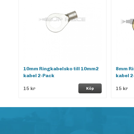
10mm Ringkabelsko till 10mm2
8mm Ri
kabel 2-Pack
kabel 2
15 kr
15 kr
Köp