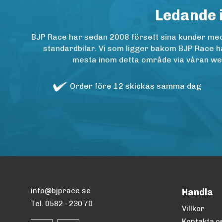
Ledande 
BJP Race har sedan 2008 försett sina kunder med h
standardbilar. Vi som ligger bakom BJP Race ha
mesta inom detta område via våran websh
Order före 12 skickas samma dag
info@bjprace.se
Handla
Tel. 0582 - 230 70
Villkor
Kontakta o