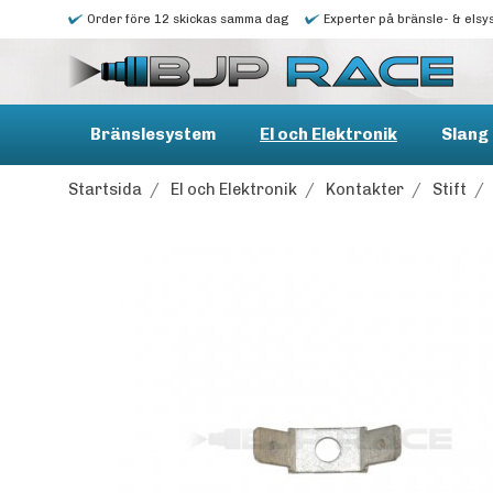
Order före 12 skickas samma dag
Experter på bränsle- & elsy
Bränslesystem
El och Elektronik
Slang 
Startsida
/
El och Elektronik
/
Kontakter
/
Stift
/