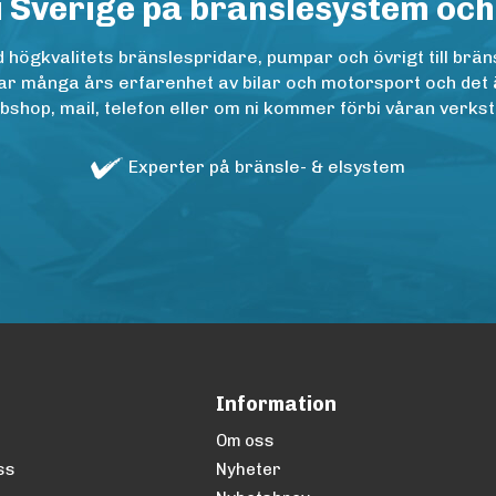
i Sverige på bränslesystem och
ögkvalitets bränslespridare, pumpar och övrigt till bräns
r många års erfarenhet av bilar och motorsport och det är n
op, mail, telefon eller om ni kommer förbi våran verkstad
Experter på bränsle- & elsystem
Information
Om oss
ss
Nyheter