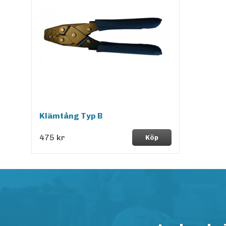
Klämtång Typ B
475 kr
Köp