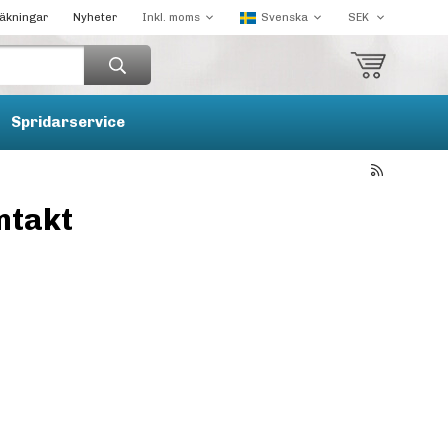
räkningar
Nyheter
Spridarservice
ntakt