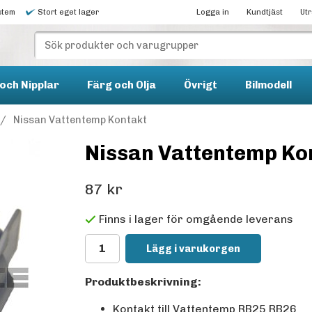
stem
Stort eget lager
Logga in
Kundtjäst
Ut
och Nipplar
Färg och Olja
Övrigt
Bilmodell
/
Nissan Vattentemp Kontakt
Nissan Vattentemp Ko
87 kr
Finns i lager för omgående leverans
Lägg i varukorgen
Produktbeskrivning:
Kontakt till Vattentemp RB25 RB26