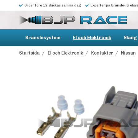
Order före 12 skickas samma dag
Experter på bränsle- & elsy
Bränslesystem
El och Elektronik
Slang 
Startsida
/
El och Elektronik
/
Kontakter
/
Nissan