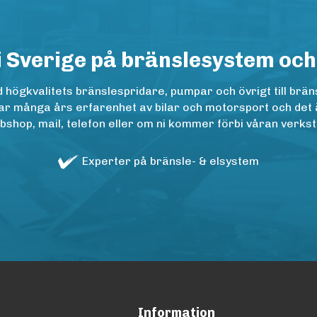
i Sverige på bränslesystem och
ögkvalitets bränslespridare, pumpar och övrigt till bräns
r många års erfarenhet av bilar och motorsport och det är n
op, mail, telefon eller om ni kommer förbi våran verkstad
Experter på bränsle- & elsystem
Information