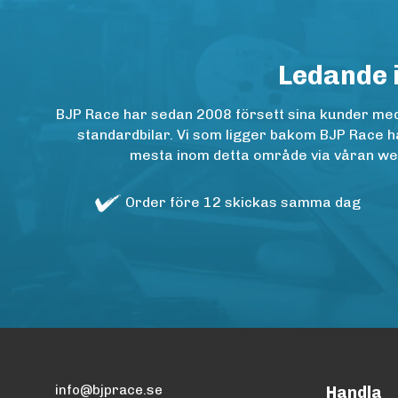
Ledande 
BJP Race har sedan 2008 försett sina kunder med h
standardbilar. Vi som ligger bakom BJP Race ha
mesta inom detta område via våran websh
Order före 12 skickas samma dag
info@bjprace.se
Handla