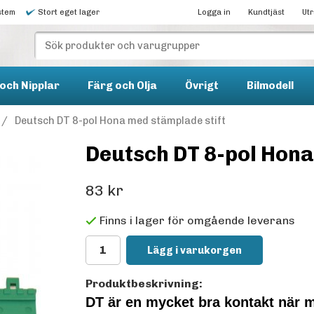
stem
Stort eget lager
Logga in
Kundtjäst
Ut
och Nipplar
Färg och Olja
Övrigt
Bilmodell
/
Deutsch DT 8-pol Hona med stämplade stift
Deutsch DT 8-pol Hona
83 kr
Finns i lager för omgående leverans
Lägg i varukorgen
Produktbeskrivning:
DT är en mycket bra kontakt när 