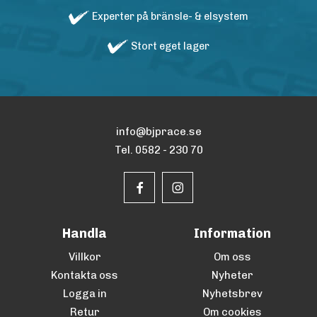
Experter på bränsle- & elsystem
Stort eget lager
info@bjprace.se
Tel. 0582 - 230 70
Handla
Information
Villkor
Om oss
Kontakta oss
Nyheter
Logga in
Nyhetsbrev
Retur
Om cookies