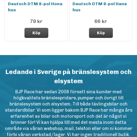
Deutsch DTM 8-pol Hona
Deutsch DTM 8-pol Hane
hus
hus
79 kr
66 kr
Köp
Köp
Ledande i Sverige på bränslesystem och
elsystem
BJP Race har sedan 2008 försett sina kunder med
högkvalitets bränslespridare, pumpar och övrigt till
bränslesystem och elsystem. Till både tävlingsbilar och
standardbilar. Vi som ligger bakom BJP Race har många års
erfarenhet av bilar och motorsport och det är något vi
brinner för! Vi kan hjälpa till med det mesta inom detta
område via våran webshop, mail, telefon eller om ni kommer
förbi våran verkstad/lager. Vi har ingen traditionell butik.