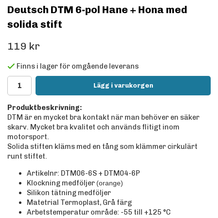
Deutsch DTM 6-pol Hane + Hona med
solida stift
119 kr
Finns i lager för omgående leverans
Lägg i varukorgen
Produktbeskrivning:
DTM är en mycket bra kontakt när man behöver en säker
skarv. Mycket bra kvalitet och används flitigt inom
motorsport.
Solida stiften kläms med en tång som klämmer cirkulärt
runt stiftet.
Artikelnr: DTM06-6S + DTM04-6P
Klockning medföljer
(orange)
Silikon tätning medföljer
Matetrial Termoplast, Grå färg
Arbetstemperatur område: -55 till +125
°C