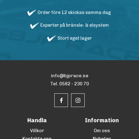
Order före 12 skickas samma dag
Experter på bränsle- & elsystem
Stort eget lager
info@bjprace.se
Tel. 0582 - 230 70
Handla
Information
Villkor
Om oss
Kontakta oss
Nyheter