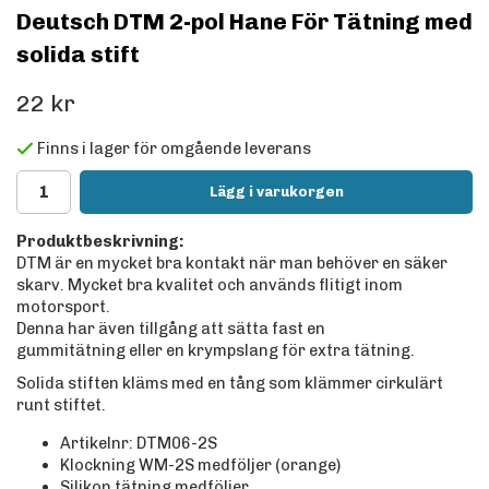
Deutsch DTM 2-pol Hane För Tätning med
solida stift
22 kr
Finns i lager för omgående leverans
Lägg i varukorgen
Produktbeskrivning:
DTM är en mycket bra kontakt när man behöver en säker
skarv. Mycket bra kvalitet och används flitigt inom
motorsport.
Denna har även tillgång att sätta fast en
gummitätning eller en krympslang för extra tätning.
Solida stiften kläms med en tång som klämmer cirkulärt
runt stiftet.
Artikelnr: DTM06-2S
Klockning WM-2S medföljer
(orange)
Silikon tätning medföljer