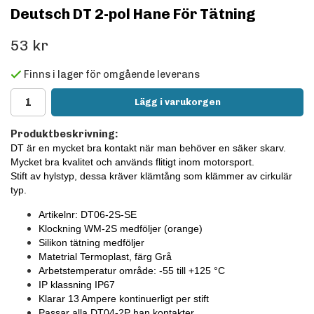
Deutsch DT 2-pol Hane För Tätning
53 kr
Finns i lager för omgående leverans
Lägg i varukorgen
Produktbeskrivning:
DT är en mycket bra kontakt när man behöver en säker skarv.
Mycket bra kvalitet och används flitigt inom motorsport.
Stift av hylstyp, dessa kräver klämtång som klämmer av cirkulär
typ.
Artikelnr: DT06-2S-SE
Klockning WM-2S medföljer
(orange)
Silikon tätning medföljer
Matetrial Termoplast, färg Grå
Arbetstemperatur område: -55 till +125
°C
IP klassning IP67
Klarar 13 Ampere kontinuerligt per stift
Passar alla DT04-2P han kontakter