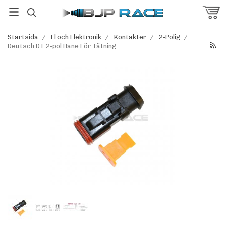
Startsida
/
El och Elektronik
/
Kontakter
/
2-Polig
/
Deutsch DT 2-pol Hane För Tätning