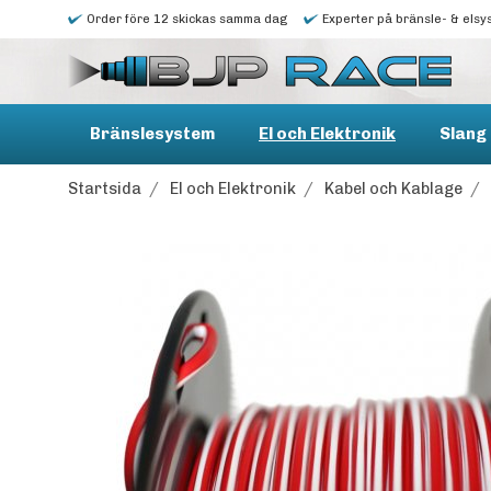
Order före 12 skickas samma dag
Experter på bränsle- & elsy
Bränslesystem
El och Elektronik
Slang 
Startsida
/
El och Elektronik
/
Kabel och Kablage
/