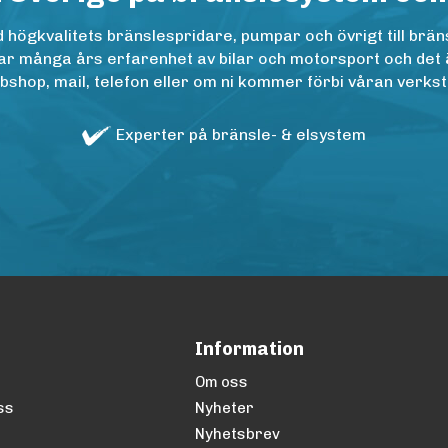
ögkvalitets bränslespridare, pumpar och övrigt till bräns
r många års erfarenhet av bilar och motorsport och det är n
op, mail, telefon eller om ni kommer förbi våran verkstad
Experter på bränsle- & elsystem
Information
Om oss
ss
Nyheter
Nyhetsbrev