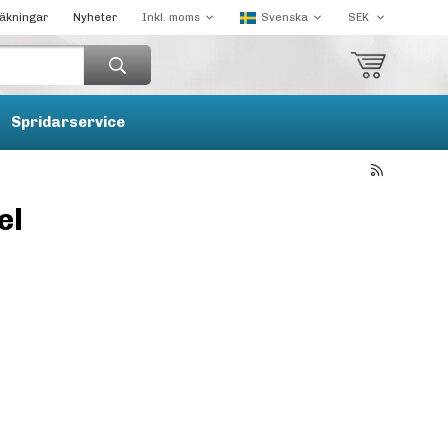
räkningar
Nyheter
Spridarservice
el