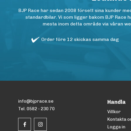
BJP Race har sedan 2008 försett sina kunder med h
standardbilar. Vi som ligger bakom BJP Race ha
mesta inom detta område via våran websh
Order före 12 skickas samma dag
info@bjprace.se
Handla
Tel. 0582 - 230 70
Villkor
Kontakta o
Logga in