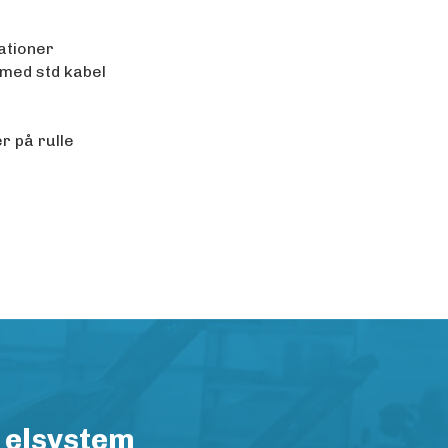
ationer
 med std kabel
r på rulle
 elsystem