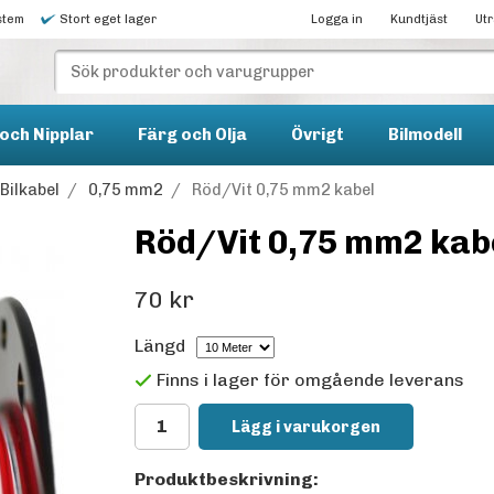
stem
Stort eget lager
Logga in
Kundtjäst
Ut
och Nipplar
Färg och Olja
Övrigt
Bilmodell
Bilkabel
/
0,75 mm2
/
Röd/Vit 0,75 mm2 kabel
Röd/Vit 0,75 mm2 kab
70 kr
Längd
Finns i lager för omgående leverans
Lägg i varukorgen
Produktbeskrivning: