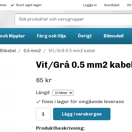
stem
Stort eget lager
Logga in
Kundtjäst
Ut
och Nipplar
Färg och Olja
Övrigt
Bilmodell
Bilkabel
/
0,5 mm2
/
Vit/Grå 0.5 mm2 kabel
Vit/Grå 0.5 mm2 kabe
65 kr
Längd
Finns i lager för omgående leverans
Lägg i varukorgen
Produktbeskrivning: