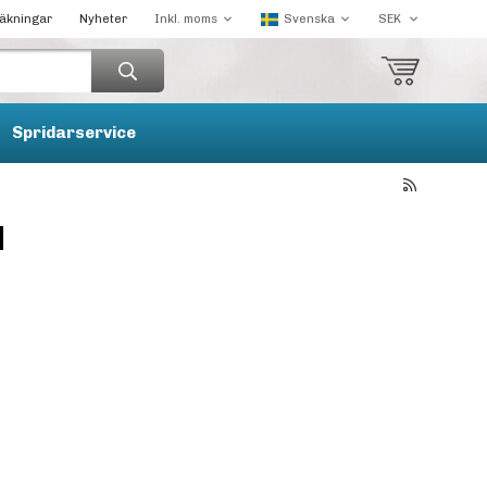
räkningar
Nyheter
Spridarservice
l