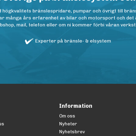
ögkvalitets bränslespridare, pumpar och övrigt till bräns
r många års erfarenhet av bilar och motorsport och det är n
op, mail, telefon eller om ni kommer förbi våran verkstad
Experter på bränsle- & elsystem
Information
Om oss
ss
Nyheter
Nyhetsbrev