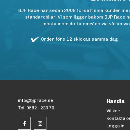
BJP Race har sedan 2008 försett sina kunder med h
standardbilar. Vi som ligger bakom BJP Race ha
mesta inom detta område via våran websh
Order före 12 skickas samma dag
info@bjprace.se
Handla
Tel. 0582 - 230 70
Villkor
Kontakta o
Logga in