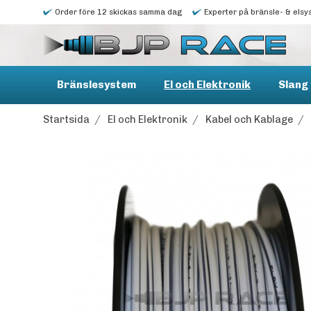
Order före 12 skickas samma dag
Experter på bränsle- & elsy
Bränslesystem
El och Elektronik
Slang 
Startsida
/
El och Elektronik
/
Kabel och Kablage
/