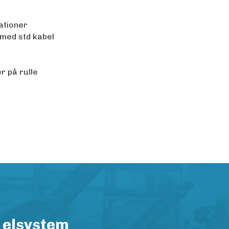
ationer
 med std kabel
r på rulle
 elsystem