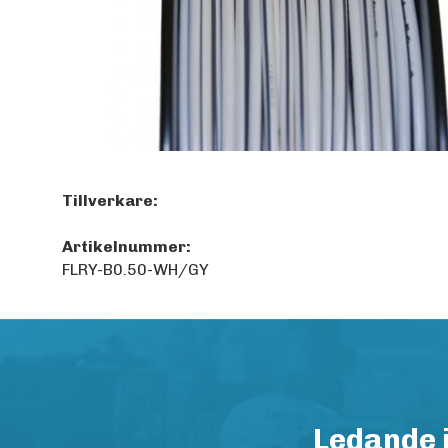
Tillverkare:
Artikelnummer:
FLRY-B0.50-WH/GY
Ledande 