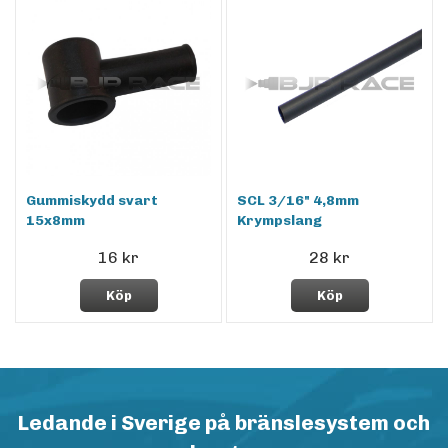
Gummiskydd svart
SCL 3/16" 4,8mm
15x8mm
Krympslang
16 kr
28 kr
Köp
Köp
Ledande i Sverige på bränslesystem och