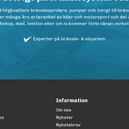
ögkvalitets bränslespridare, pumpar och övrigt till bräns
r många års erfarenhet av bilar och motorsport och det är n
op, mail, telefon eller om ni kommer förbi våran verkstad
Experter på bränsle- & elsystem
Information
Om oss
ss
Nyheter
Nyhetsbrev