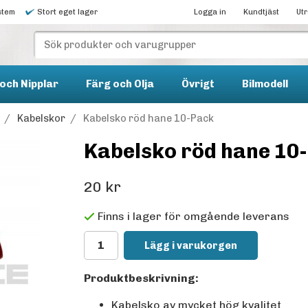
stem
Stort eget lager
Logga in
Kundtjäst
Ut
och Nipplar
Färg och Olja
Övrigt
Bilmodell
/
Kabelskor
/
Kabelsko röd hane 10-Pack
Kabelsko röd hane 10
20 kr
Finns i lager för omgående leverans
Lägg i varukorgen
Produktbeskrivning:
Kabelsko av mycket hög kvalitet