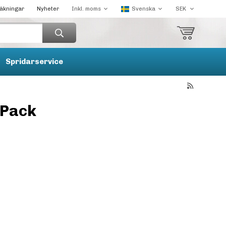
räkningar
Nyheter
Spridarservice
-Pack