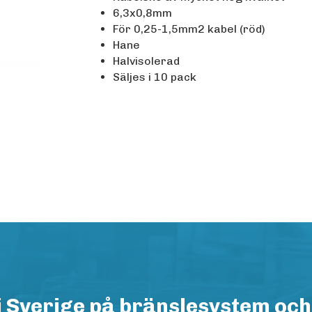
6,3x0,8mm
För 0,25-1,5mm2 kabel (röd)
Hane
Halvisolerad
Säljes i 10 pack
i Sverige på bränslesystem och