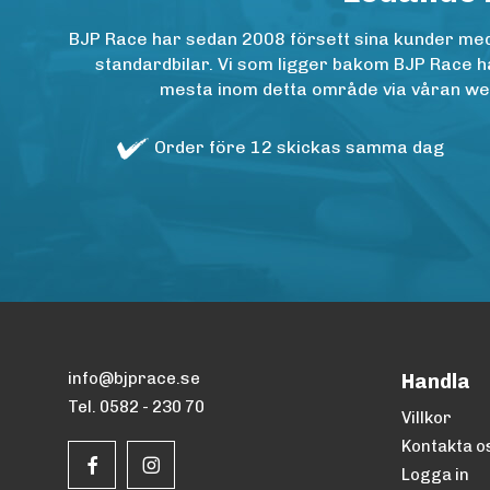
BJP Race har sedan 2008 försett sina kunder med h
standardbilar. Vi som ligger bakom BJP Race ha
mesta inom detta område via våran websh
Order före 12 skickas samma dag
info@bjprace.se
Handla
Tel. 0582 - 230 70
Villkor
Kontakta o
Logga in