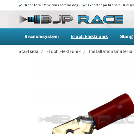
Order före 12 skickas samma dag
Experter på bränsle- & elsy
Bränslesystem
El och Elektronik
Slang 
Startsida
/
El och Elektronik
/
Installationsmaterial