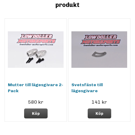
produkt
Mutter till lägesgivare 2-
Svetsfäste till
Pack
lägesgivare
580 kr
141 kr
Köp
Köp