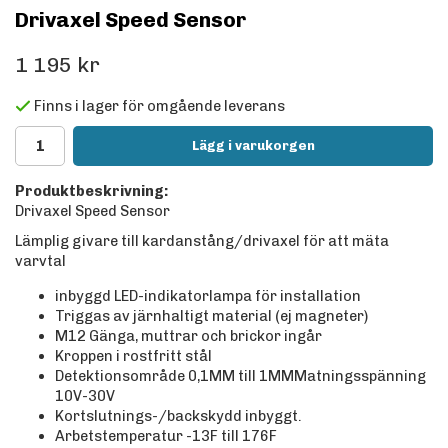
Drivaxel Speed Sensor
1 195 kr
Finns i lager för omgående leverans
Lägg i varukorgen
Produktbeskrivning:
Drivaxel Speed Sensor
Lämplig givare till kardanstång/drivaxel för att mäta
varvtal
inbyggd LED-indikatorlampa för installation
Triggas av järnhaltigt material (ej magneter)
M12 Gänga, muttrar och brickor ingår
Kroppen i rostfritt stål
Detektionsområde 0,1MM till 1MMMatningsspänning
10V-30V
Kortslutnings-/backskydd inbyggt.
Arbetstemperatur -13F till 176F