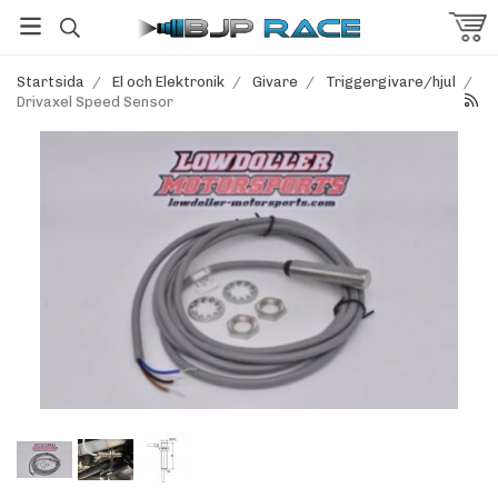
Startsida
/
El och Elektronik
/
Givare
/
Triggergivare/hjul
/
Drivaxel Speed Sensor