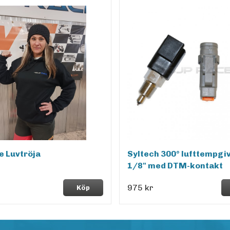
e Luvtröja
Syltech 300° lufttempgi
1/8" med DTM-kontakt
975 kr
Köp