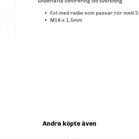
underlätta centrering vid svetsning.
Fot med radie som passar rör med 3
M18 x 1,5mm
Andra köpte även