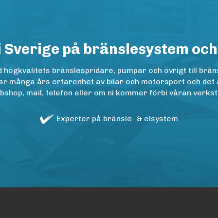
i Sverige på bränslesystem och
ögkvalitets bränslespridare, pumpar och övrigt till bräns
r många års erfarenhet av bilar och motorsport och det är n
op, mail, telefon eller om ni kommer förbi våran verkstad
Experter på bränsle- & elsystem