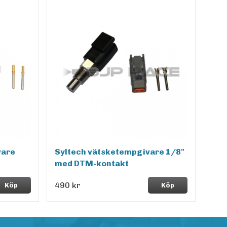
vare
Syltech vätsketempgivare 1/8"
med DTM-kontakt
490 kr
Köp
Köp