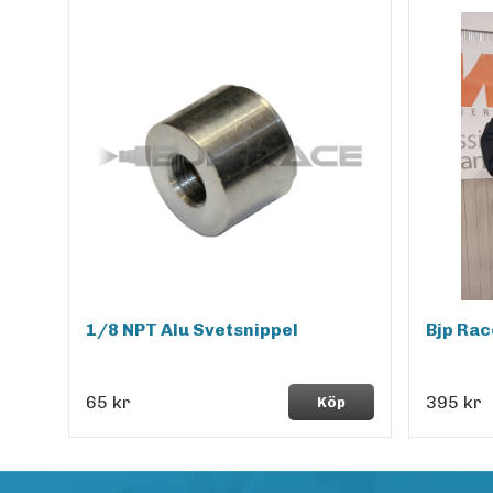
1/8 NPT Alu Svetsnippel
Bjp Rac
65 kr
395 kr
Köp