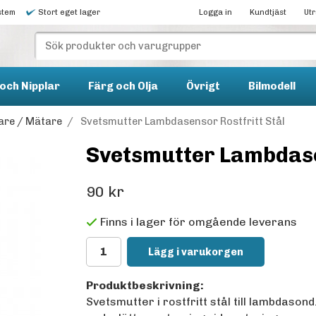
stem
Stort eget lager
Logga in
Kundtjäst
Ut
och Nipplar
Färg och Olja
Övrigt
Bilmodell
re / Mätare
/
Svetsmutter Lambdasensor Rostfritt Stål
Svetsmutter Lambdasen
90 kr
Finns i lager för omgående leverans
Lägg i varukorgen
Produktbeskrivning:
Svetsmutter i rostfritt stål till lambdason