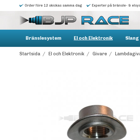
Order före 12 skickas samma dag
Experter på bränsle- & elsy
Bränslesystem
El och Elektronik
Slang 
Startsida
/
El och Elektronik
/
Givare
/
Lambdagiva