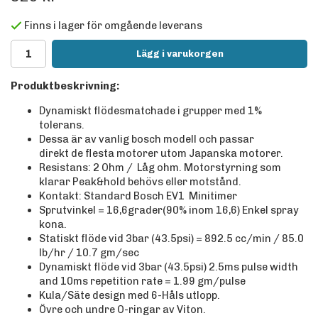
Finns i lager för omgående leverans
Lägg i varukorgen
Produktbeskrivning:
Dynamiskt flödesmatchade i grupper med 1%
tolerans.
Dessa är av vanlig bosch modell och passar
direkt de flesta motorer utom Japanska motorer.
Resistans: 2 Ohm / Låg ohm. Motorstyrning som
klarar Peak&hold behövs eller motstånd.
Kontakt: Standard Bosch EV1 Minitimer
Sprutvinkel = 16,6grader(90% inom 16,6) Enkel spray
kona.
Statiskt flöde vid 3bar (43.5psi) = 892.5 cc/min / 85.0
lb/hr / 10.7 gm/sec
Dynamiskt flöde vid 3bar (43.5psi) 2.5ms pulse width
and 10ms repetition rate = 1.99 gm/pulse
Kula/Säte design med 6-Håls utlopp.
Övre och undre O-ringar av Viton.