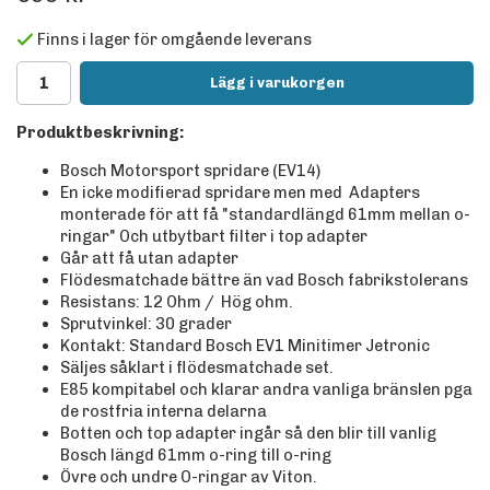
Finns i lager för omgående leverans
Lägg i varukorgen
Produktbeskrivning:
Bosch Motorsport spridare (EV14)
En icke modifierad spridare men med Adapters
monterade för att få "standardlängd 61mm mellan o-
ringar" Och utbytbart filter i top adapter
Går att få utan adapter
Flödesmatchade bättre än vad Bosch fabrikstolerans
Resistans: 12 Ohm / Hög ohm.
Sprutvinkel: 30 grader
Kontakt: Standard Bosch EV1 Minitimer Jetronic
Säljes såklart i flödesmatchade set.
E85 kompitabel och klarar andra vanliga bränslen pga
de rostfria interna delarna
Botten och top adapter ingår så den blir till vanlig
Bosch längd 61mm o-ring till o-ring
Övre och undre O-ringar av Viton.