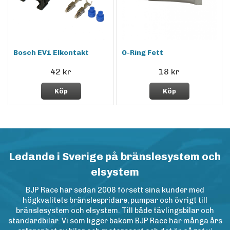
Bosch EV1 Elkontakt
O-Ring Fett
42 kr
18 kr
Köp
Köp
Ledande i Sverige på bränslesystem och
elsystem
BJP Race har sedan 2008 försett sina kunder med
högkvalitets bränslespridare, pumpar och övrigt till
bränslesystem och elsystem. Till både tävlingsbilar och
standardbilar. Vi som ligger bakom BJP Race har många års