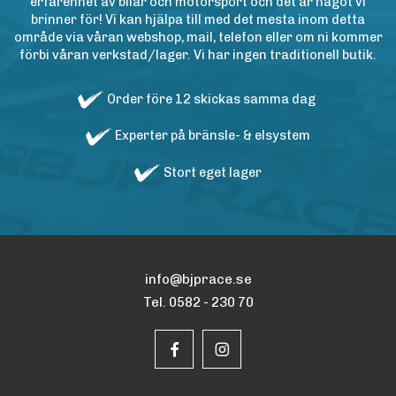
erfarenhet av bilar och motorsport och det är något vi
brinner för! Vi kan hjälpa till med det mesta inom detta
område via våran webshop, mail, telefon eller om ni kommer
förbi våran verkstad/lager. Vi har ingen traditionell butik.
Order före 12 skickas samma dag
Experter på bränsle- & elsystem
Stort eget lager
info@bjprace.se
Tel. 0582 - 230 70