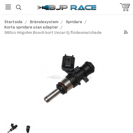
Startsida
/
Bränslesystem
/
Spridare
/
Korta spridare utan adapter
/
980cc Högohm Bosch kort Uscar Ej flödesmatchade