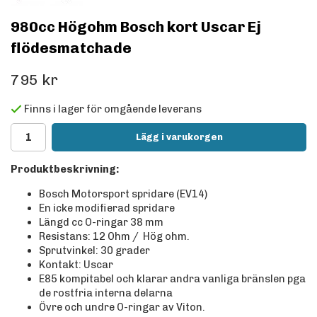
980cc Högohm Bosch kort Uscar Ej
flödesmatchade
795 kr
Finns i lager för omgående leverans
Lägg i varukorgen
Produktbeskrivning:
Bosch Motorsport spridare (EV14)
En icke modifierad spridare
Längd cc O-ringar 38 mm
Resistans: 12 Ohm / Hög ohm.
Sprutvinkel: 30 grader
Kontakt: Uscar
E85 kompitabel och klarar andra vanliga bränslen pga
de rostfria interna delarna
Övre och undre O-ringar av Viton.