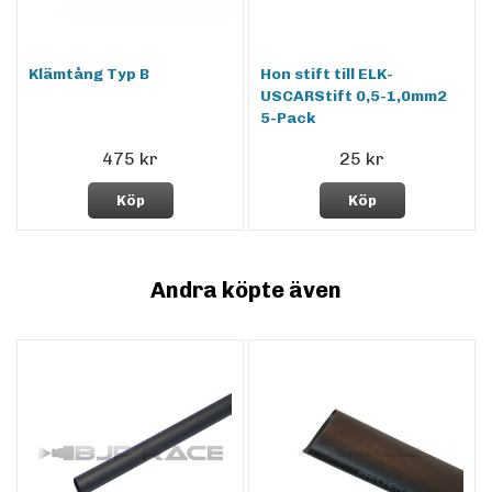
Klämtång Typ B
Hon stift till ELK-
USCARStift 0,5-1,0mm2
5-Pack
475 kr
25 kr
Köp
Köp
Andra köpte även