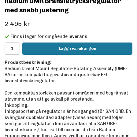
Radium DMR Bränsletrycksregulator
med snabb justering
2 495 kr
Finns i lager för omgående leverans
Lägg i varukorgen
Produktbeskrivning:
Radium Direct Mount Regulator-Rotating Assembly (DMR-
RA) är en kompakt högpresterande justerbar EFI-
bränsletrycksregulator.
Den kompakta storleken passar i områden med begränsat
utrymme, utan att ge avkall på prestanda.
Inkoppling.
Inloppsporten på regulatorn är hongängad för 6AN ORB. En
svängbar dubbeländad adapter (visas nedan) medföljer
som gör att regulatorn kan användas i alla 8AN ORB-
bränsleskenor / fuel rail till exempel de från Radium
Engineering med flera. Andra vridbara adaptrar finns men