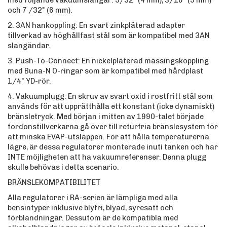
med följande vakuumslangar: 5/32" (4 mm), 3/16" (5 mm)
och 7 /32" (6 mm).
2. 3AN hankoppling: En svart zinkpläterad adapter
tillverkad av höghållfast stål som är kompatibel med 3AN
slangändar.
3. Push-To-Connect: En nickelpläterad mässingskoppling
med Buna-N O-ringar som är kompatibel med hårdplast
1/4" YD-rör.
4. Vakuumplugg: En skruv av svart oxid i rostfritt stål som
används för att upprätthålla ett konstant (icke dynamiskt)
bränsletryck. Med början i mitten av 1990-talet började
fordonstillverkarna gå över till returfria bränslesystem för
att minska EVAP-utsläppen. För att hålla temperaturerna
lägre, är dessa regulatorer monterade inuti tanken och har
INTE möjligheten att ha vakuumreferenser. Denna plugg
skulle behövas i detta scenario.
BRÄNSLEKOMPATIBILITET
Alla regulatorer i RA-serien är lämpliga med alla
bensintyper inklusive blyfri, blyad, syresatt och
förblandningar. Dessutom är de kompatibla med