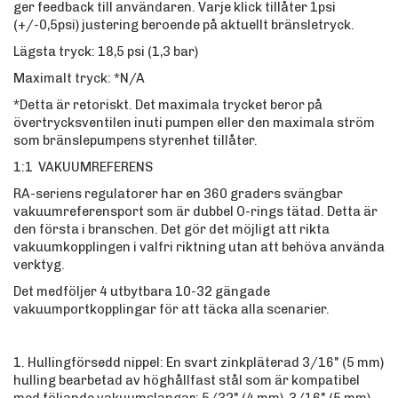
ger feedback till användaren. Varje klick tillåter 1psi
(+/-0,5psi) justering beroende på aktuellt bränsletryck.
Lägsta tryck: 18,5 psi (1,3 bar)
Maximalt tryck: *N/A
*Detta är retoriskt. Det maximala trycket beror på
övertrycksventilen inuti pumpen eller den maximala ström
som bränslepumpens styrenhet tillåter.
1:1 VAKUUMREFERENS
RA-seriens regulatorer har en 360 graders svängbar
vakuumreferensport som är dubbel O-rings tätad. Detta är
den första i branschen. Det gör det möjligt att rikta
vakuumkopplingen i valfri riktning utan att behöva använda
verktyg.
Det medföljer 4 utbytbara 10-32 gängade
vakuumportkopplingar för att täcka alla scenarier.
1. Hullingförsedd nippel: En svart zinkpläterad 3/16" (5 mm)
hulling bearbetad av höghållfast stål som är kompatibel