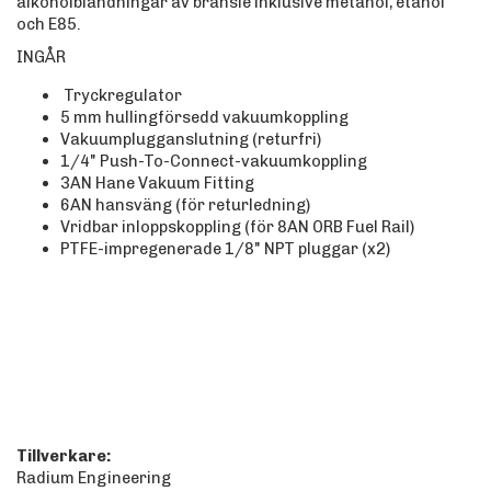
alkoholblandningar av bränsle inklusive metanol, etanol
och E85.
INGÅR
Tryckregulator
5 mm hullingförsedd vakuumkoppling
Vakuumplugganslutning (returfri)
1/4" Push-To-Connect-vakuumkoppling
3AN Hane Vakuum Fitting
6AN hansväng (för returledning)
Vridbar inloppskoppling (för 8AN ORB Fuel Rail)
PTFE-impregenerade 1/8" NPT pluggar (x2)
Tillverkare:
Radium Engineering