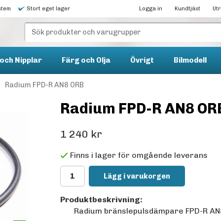
stem
Stort eget lager
Logga in
Kundtjäst
Ut
och Nipplar
Färg och Olja
Övrigt
Bilmodell
Radium FPD-R AN8 ORB
Radium FPD-R AN8 OR
1 240 kr
Finns i lager för omgående leverans
Lägg i varukorgen
Produktbeskrivning:
Radium bränslepulsdämpare FPD-R AN