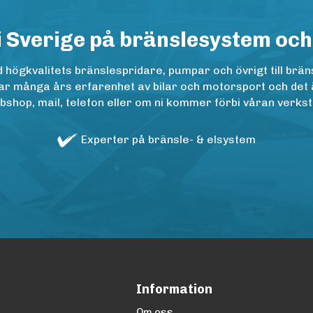
i Sverige på bränslesystem och
ögkvalitets bränslespridare, pumpar och övrigt till bräns
r många års erfarenhet av bilar och motorsport och det är n
op, mail, telefon eller om ni kommer förbi våran verkstad
Experter på bränsle- & elsystem
Information
Om oss