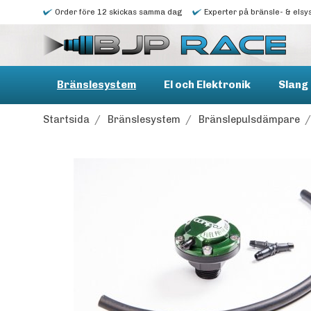
Order före 12 skickas samma dag
Experter på bränsle- & elsy
Bränslesystem
El och Elektronik
Slang 
Startsida
/
Bränslesystem
/
Bränslepulsdämpare
/