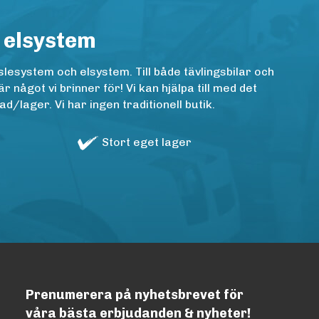
 elsystem
lesystem och elsystem. Till både tävlingsbilar och
ågot vi brinner för! Vi kan hjälpa till med det
/lager. Vi har ingen traditionell butik.
Stort eget lager
Prenumerera på nyhetsbrevet för
våra bästa erbjudanden & nyheter!