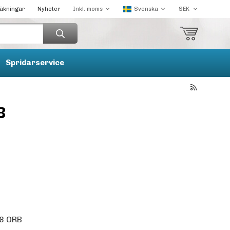
räkningar
Nyheter
Spridarservice
B
8 ORB