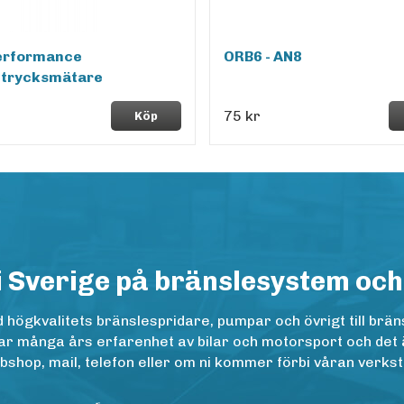
erformance
ORB6 - AN8
etrycksmätare
75 kr
Köp
i Sverige på bränslesystem och
ögkvalitets bränslespridare, pumpar och övrigt till bräns
r många års erfarenhet av bilar och motorsport och det är n
op, mail, telefon eller om ni kommer förbi våran verkstad