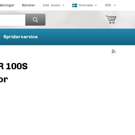
räkningar
Nyheter
Spridarservice
R 100S
or