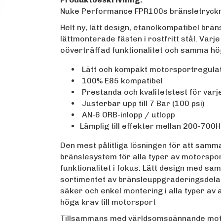
Nuke Performance FPR100s bränsletryck
Helt ny, lätt design, etanolkompatibel br
lättmonterade fästen i rostfritt stål. Var
oöverträffad funktionalitet och samma hö
Lätt och kompakt motorsportregula
100% E85 kompatibel
Prestanda och kvalitetstest för varj
Justerbar upp till 7 Bar (100 psi)
AN-6 ORB-inlopp / utlopp
Lämplig till effekter mellan 200-700
Den mest pålitliga lösningen för att samm
bränslesystem för alla typer av motorsport
funktionalitet i fokus. Lätt design med
sortimentet av bränsleuppgraderingsdelar o
säker och enkel montering i alla typer av 
höga krav till motorsport
Tillsammans med världsomspännande moto