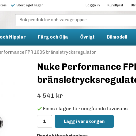
stem
Stort eget lager
Logga in
Kundtjäst
Ut
och Nipplar
Färg och Olja
Övrigt
Bilmodell
erformance FPR 100S bränsletrycksregulator
Nuke Performance FP
bränsletrycksregulat
4 541 kr
Finns i lager för omgående leverans
Lägg i varukorgen
Produktbeskrivning: