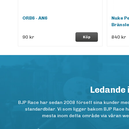
ORB6 - AN6
Nuke P
Bränsl
90 kr
840 kr
Köp
Ledande 
BJP Race har sedan 2008 försett sina kunder med h
standardbilar. Vi som ligger bakom BJP Race ha
mesta inom detta område via våran websh