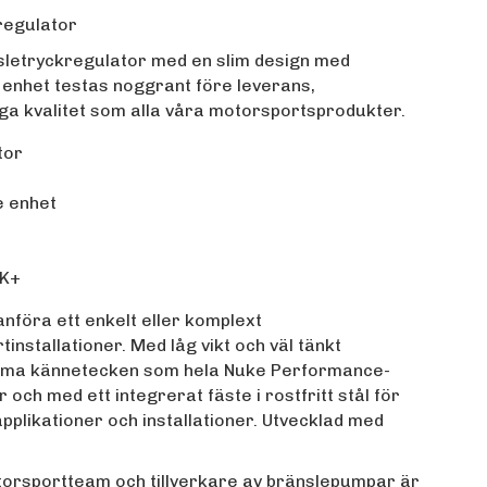
regulator
änsletryckregulator med en slim design med
je enhet testas noggrant före leverans,
ga kvalitet som alla våra motorsportsprodukter.
tor
e enhet
HK+
anföra ett enkelt eller komplext
installationer. Med låg vikt och väl tänkt
 samma kännetecken som hela Nuke Performance-
ch med ett integrerat fäste i rostfritt stål för
applikationer och installationer. Utvecklad med
rsportteam och tillverkare av bränslepumpar är