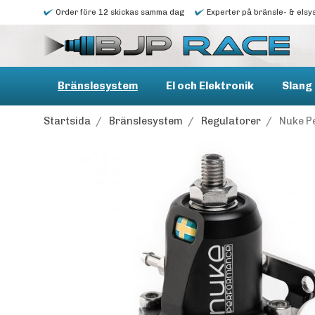
Order före 12 skickas samma dag
Experter på bränsle- & elsy
Bränslesystem
El och Elektronik
Slang 
Startsida
/
Bränslesystem
/
Regulatorer
/
Nuke P