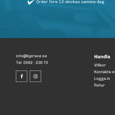
Order före 12 skickas samma dag
info@bjprace.se
Handla
Tel. 0582 - 230 70
Villkor
Kontakta o
Logga in
Retur