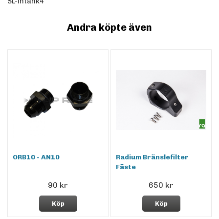
SL-intank4
Andra köpte även
ORB10 - AN10
Radium Bränslefilter
Fäste
90 kr
650 kr
Köp
Köp