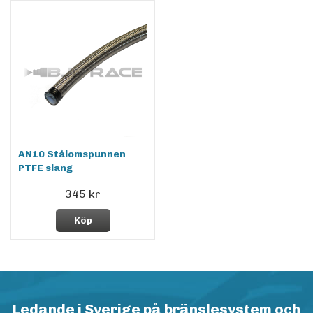
AN10 Stålomspunnen
PTFE slang
345 kr
Köp
Ledande i Sverige på bränslesystem och