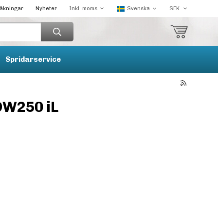
räkningar
Nyheter
Spridarservice
W250 iL