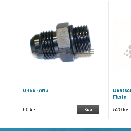
ORB6 - AN6
Deatsc
Fäste
90 kr
529 kr
Köp