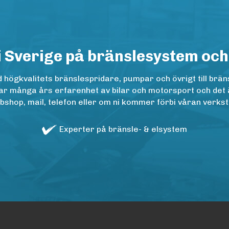
i Sverige på bränslesystem och
ögkvalitets bränslespridare, pumpar och övrigt till bräns
r många års erfarenhet av bilar och motorsport och det är n
op, mail, telefon eller om ni kommer förbi våran verkstad
Experter på bränsle- & elsystem