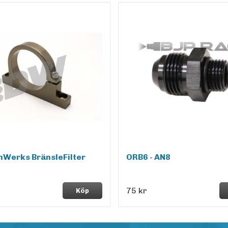
hWerks BränsleFilter
ORB6 - AN8
75 kr
Köp