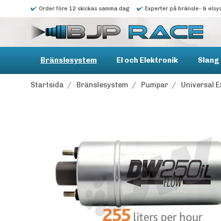
Order före 12 skickas samma dag
Experter på bränsle- & elsy
Bränslesystem
El och Elektronik
Slang 
Startsida
/
Bränslesystem
/
Pumpar
/
Universal E