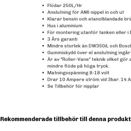
Flödar 250L/Hr
Anslutning för AN6 nippel in och ut
Klarar bensin och etanolblandade brä
Hus i aluminium
För montering utanför tanken eller 
3 Års garanti
Mindre storlek än DW350iL och Bosc
Gummiskydd över el anslutning ingår
Är av "Roller-Vane" teknik vilket gör
mindre flöde på höga tryck.
Matningsspänning 8-18 volt
Drar 10 Ampere ström vid 3bar. 14 A
Se Tillbehör för nipplar
Rekommenderade tillbehör till denna produkt