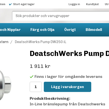
stem
Stort eget lager
Logga in
Kundtjäst
Ut
och Nipplar
Färg och Olja
Övrigt
Bilmodell
xtern
/
DeatschWerks Pump DW250 iL
DeatschWerks Pump D
1 911 kr
Finns i lager för omgående leverans
Lägg i varukorgen
Produktbeskrivning:
In-Line bränslepump från Deatschwerks