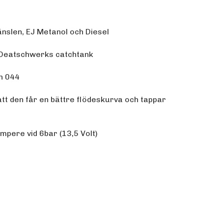
nslen, EJ Metanol och Diesel
i Deatschwerks catchtank
h 044
 att den får en bättre flödeskurva och tappar
mpere vid 6bar (13,5 Volt)