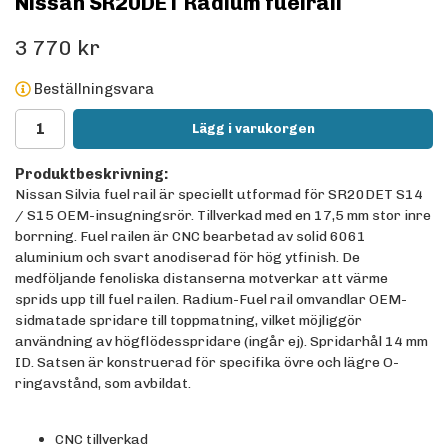
Nissan SR20DET Radium fuelrail
3 770 kr
Beställningsvara
Lägg i varukorgen
Produktbeskrivning:
Nissan Silvia fuel rail är speciellt utformad för SR20DET S14
/ S15 OEM-insugningsrör. Tillverkad med en 17,5 mm stor inre
borrning. Fuel railen är CNC bearbetad av solid 6061
aluminium och svart anodiserad för hög ytfinish. De
medföljande fenoliska distanserna motverkar att värme
sprids upp till fuel railen. Radium-Fuel rail omvandlar OEM-
sidmatade spridare till toppmatning, vilket möjliggör
användning av högflödesspridare (ingår ej). Spridarhål 14 mm
ID. Satsen är konstruerad för specifika övre och lägre O-
ringavstånd, som avbildat.
CNC tillverkad