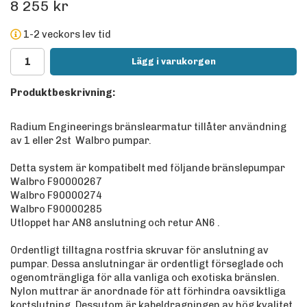
8 255 kr
1-2 veckors lev tid
Lägg i varukorgen
Produktbeskrivning:
Radium Engineerings bränslearmatur tillåter användning
av 1 eller 2st Walbro pumpar.
Detta system är kompatibelt med följande bränslepumpar
Walbro F90000267
Walbro F90000274
Walbro F90000285
Utloppet har AN8 anslutning och retur AN6 .
Ordentligt tilltagna rostfria skruvar för anslutning av
pumpar. Dessa anslutningar är ordentligt förseglade och
ogenomträngliga för alla vanliga och exotiska bränslen.
Nylon muttrar är anordnade för att förhindra oavsiktliga
kortslutning. Dessutom är kabeldragningen av hög kvalitet