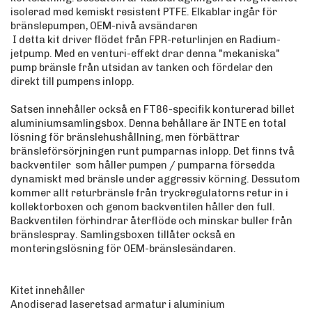
isolerad med kemiskt resistent PTFE. Elkablar ingår för
bränslepumpen, OEM-nivå avsändaren
I detta kit driver flödet från FPR-returlinjen en Radium-
jetpump. Med en venturi-effekt drar denna "mekaniska"
pump bränsle från utsidan av tanken och fördelar den
direkt till pumpens inlopp.
Satsen innehåller också en FT86-specifik konturerad billet
aluminiumsamlingsbox. Denna behållare är INTE en total
lösning för bränslehushållning, men förbättrar
bränsleförsörjningen runt pumparnas inlopp. Det finns två
backventiler som håller pumpen / pumparna försedda
dynamiskt med bränsle under aggressiv körning. Dessutom
kommer allt returbränsle från tryckregulatorns retur in i
kollektorboxen och genom backventilen håller den full.
Backventilen förhindrar återflöde och minskar buller från
bränslespray. Samlingsboxen tillåter också en
monteringslösning för OEM-bränslesändaren.
Kitet innehåller
Anodiserad laseretsad armatur i aluminium