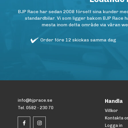
BJP Race har sedan 2008 försett sina kunder med h
standardbilar. Vi som ligger bakom BJP Race ha
mesta inom detta område via våran websh
Order före 12 skickas samma dag
info@bjprace.se
Handla
Tel. 0582 - 230 70
Villkor
Kontakta o
Logga in