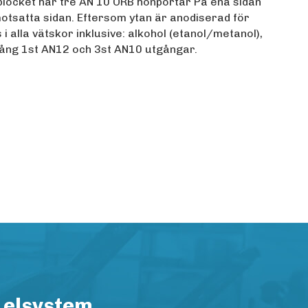
blocket har tre AN 10 ORB honportar På ena sidan
otsatta sidan. Eftersom ytan är anodiserad för
 alla vätskor inklusive: alkohol (etanol/metanol),
 Ingång 1st AN12 och 3st AN10 utgångar.
 elsystem