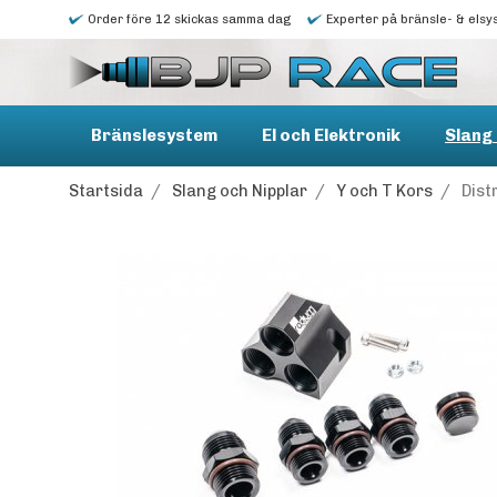
Order före 12 skickas samma dag
Experter på bränsle- & elsy
Bränslesystem
El och Elektronik
Slang 
Startsida
/
Slang och Nipplar
/
Y och T Kors
/
Distr