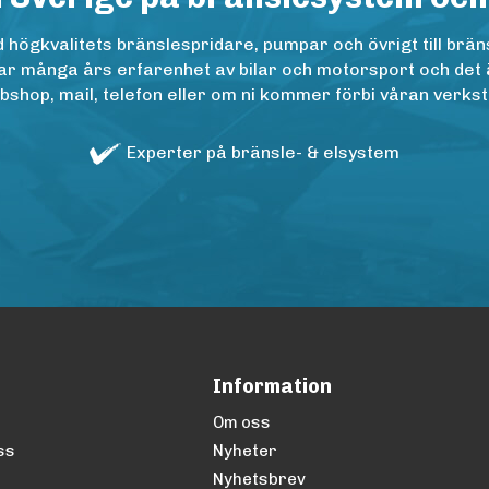
ögkvalitets bränslespridare, pumpar och övrigt till bräns
r många års erfarenhet av bilar och motorsport och det är n
op, mail, telefon eller om ni kommer förbi våran verkstad
Experter på bränsle- & elsystem
Information
Om oss
ss
Nyheter
Nyhetsbrev