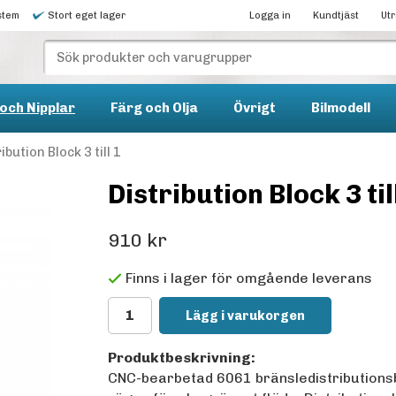
stem
Stort eget lager
Logga in
Kundtjäst
Ut
och Nipplar
Färg och Olja
Övrigt
Bilmodell
ibution Block 3 till 1
Distribution Block 3 til
910 kr
Finns i lager för omgående leverans
Lägg i varukorgen
Produktbeskrivning:
CNC-bearbetad 6061 bränsledistributionsb