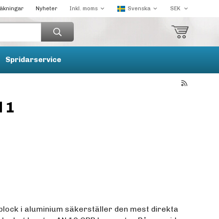
räkningar
Nyheter
Spridarservice
l 1
lock i aluminium säkerställer den mest direkta