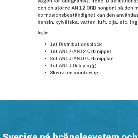
vägen för obegränsat flöde. Distributions
och en större AN 12 ORB honport på den m
korrosionsbeständighet kan den användas i
bensin, kylvätska, vatten, luft, olja, etc.
Ingår
1st Distributionsblock
1st AN12-AN12 Orb nippel
3st AN10-AN10 Orb nipplar
1st AN10 Orb plugg
Skruv för montering
i Sverige på bränslesystem och