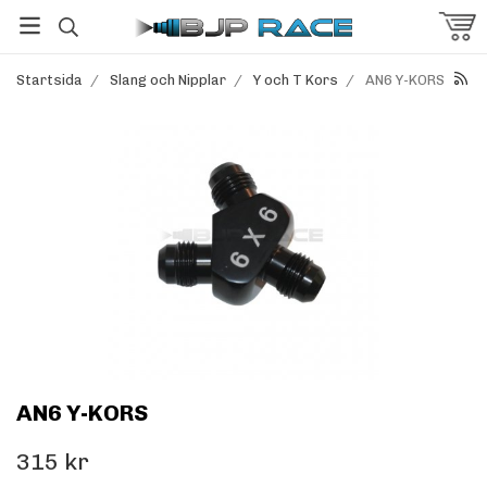
Startsida
/
Slang och Nipplar
/
Y och T Kors
/
AN6 Y-KORS
AN6 Y-KORS
315 kr