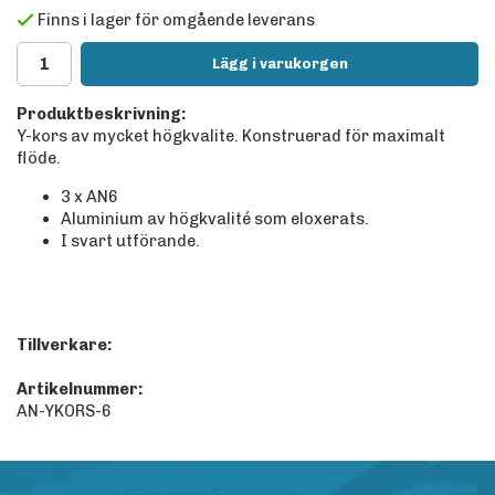
Finns i lager för omgående leverans
Lägg i varukorgen
Produktbeskrivning:
Y-kors av mycket högkvalite. Konstruerad för maximalt
flöde.
3 x AN6
Aluminium av högkvalité som eloxerats.
I svart utförande.
Tillverkare:
Artikelnummer:
AN-YKORS-6