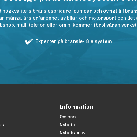
ögkvalitets bränslespridare, pumpar och övrigt till bräns
r många års erfarenhet av bilar och motorsport och det är n
op, mail, telefon eller om ni kommer förbi våran verkstad
Experter på bränsle- & elsystem
Information
Om oss
ss
Nyheter
Nyhetsbrev