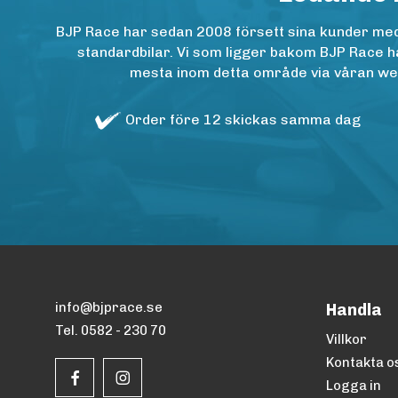
BJP Race har sedan 2008 försett sina kunder med h
standardbilar. Vi som ligger bakom BJP Race ha
mesta inom detta område via våran websh
Order före 12 skickas samma dag
info@bjprace.se
Handla
Tel. 0582 - 230 70
Villkor
Kontakta o
Logga in