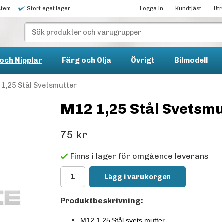
stem
Stort eget lager
Logga in
Kundtjäst
Ut
och Nipplar
Färg och Olja
Övrigt
Bilmodell
1,25 Stål Svetsmutter
M12 1,25 Stål Svetsmu
75 kr
Finns i lager för omgående leverans
Lägg i varukorgen
Produktbeskrivning:
M12 1,25 Stål svets mutter