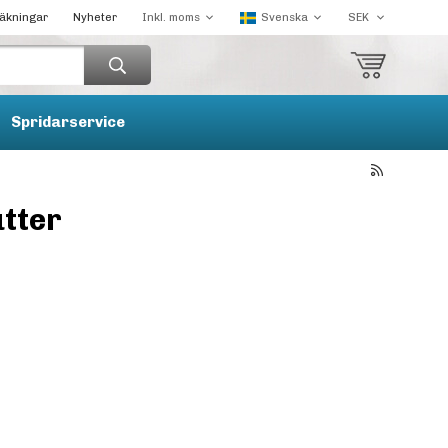
räkningar
Nyheter
Spridarservice
tter