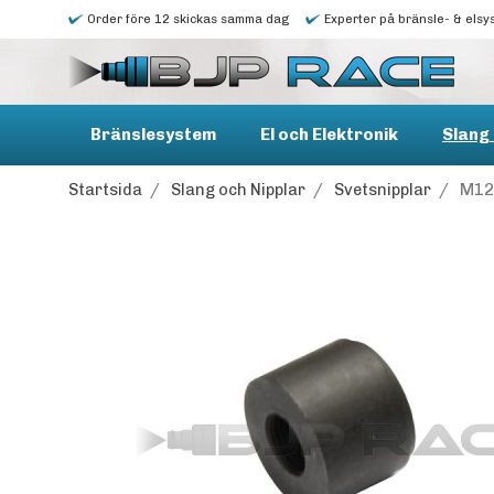
Order före 12 skickas samma dag
Experter på bränsle- & elsy
Bränslesystem
El och Elektronik
Slang 
Startsida
/
Slang och Nipplar
/
Svetsnipplar
/
M12 