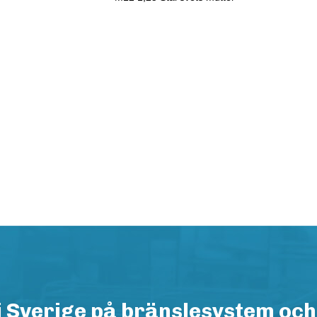
i Sverige på bränslesystem och