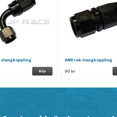
 slangkoppling
AN8 rak slangkoppling
90 kr
Köp