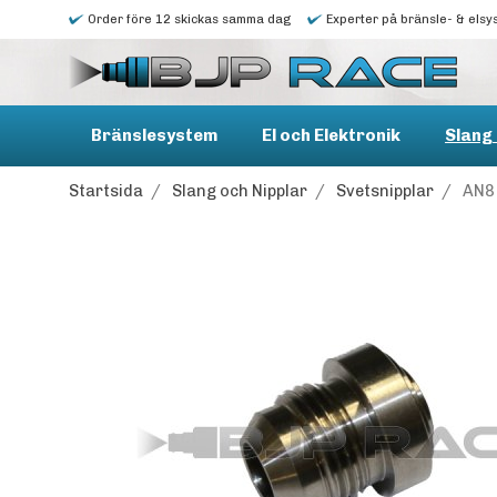
Order före 12 skickas samma dag
Experter på bränsle- & elsy
Bränslesystem
El och Elektronik
Slang 
Startsida
/
Slang och Nipplar
/
Svetsnipplar
/
AN8 