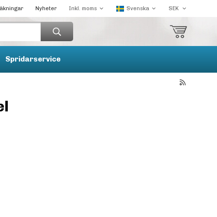
räkningar
Nyheter
Spridarservice
el