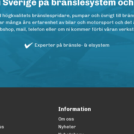
i Sverige på bränslesystem och
ögkvalitets bränslespridare, pumpar och övrigt till bräns
r många års erfarenhet av bilar och motorsport och det är n
op, mail, telefon eller om ni kommer förbi våran verkstad
Experter på bränsle- & elsystem
Information
Om oss
ss
Nyheter