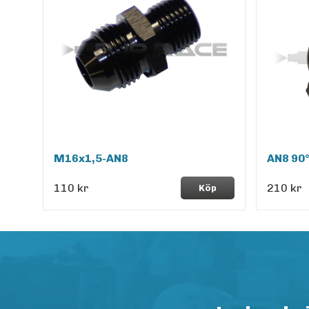
M16x1,5-AN8
AN8 90°
110 kr
210 kr
Köp