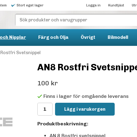
stem
Stort eget lager
Logga in
Kundtjäst
Ut
och Nipplar
Färg och Olja
Övrigt
Bilmodell
Rostfri Svetsnippel
AN8 Rostfri Svetsnipp
100 kr
Finns i lager för omgående leverans
Lägg i varukorgen
Produktbeskrivning:
AN 8 Rostfri svetsnippel