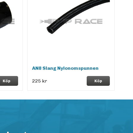
AN8 Slang Nylonomspunnen
225 kr
Köp
Köp