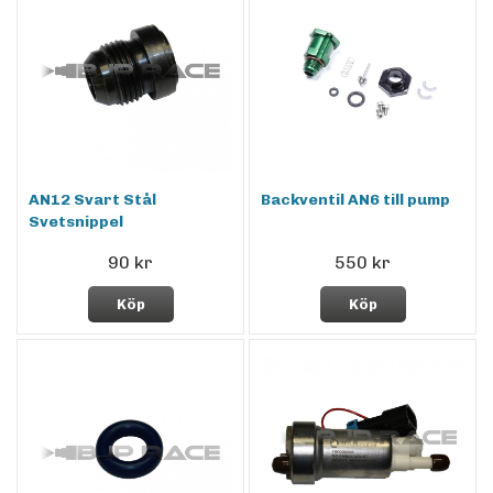
AN12 Svart Stål
Backventil AN6 till pump
Svetsnippel
90 kr
550 kr
Köp
Köp