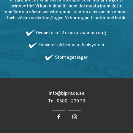
erfarenhet av bilar och motorsport och det är något vi
brinner för! Vi kan hjälpa till med det mesta inom detta
område via våran webshop, mail, telefon eller om ni kommer
förbi våran verkstad/lager. Vi har ingen traditionell butik.
Order före 12 skickas samma dag
Experter på bränsle- & elsystem
Stort eget lager
info@bjprace.se
Tel. 0582 - 230 70