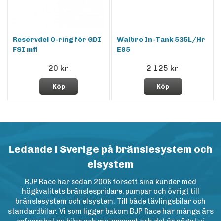
Reservdel O-ring för GDI
Walbro In-Tank 535L/Hr
FSI mfl
E85
20 kr
2 125 kr
Köp
Köp
Ledande i Sverige på bränslesystem och
elsystem
BJP Race har sedan 2008 försett sina kunder med
högkvalitets bränslespridare, pumpar och övrigt till
bränslesystem och elsystem. Till både tävlingsbilar och
standardbilar. Vi som ligger bakom BJP Race har många års