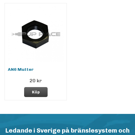
AN6 Mutter
20 kr
Köp
Ledande i Sverige på bränslesystem och